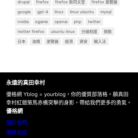
drupal
firefox
firefox 新同文堂
firefox 瀏覽器
google
gpt-4
linux
linux ubuntu
mysql
nvidia
ogame
openai
php
twitter
twitter firefox
ubuntu linux
分級制度
微軟
日本
油價
瀏覽器
經濟
資安
輸入法
永遠的真田幸村
優格網 Yblog = yourblog，你的優質部落格。願真田
幸村紅鎧策馬赤備突擊的身影，帶給我們更多的勇氣。
優格網
關於我們
團隊組成