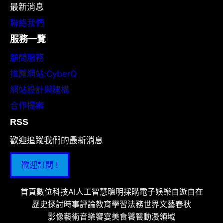
最新消息
聯絡我們
服務一覽
顧問服務
推薦網站:CyberQ
網站設計與建構
合作提案
RSS
歡迎追蹤我們的最新消息
歡迎訂閱 !
首頁
數位科技
AI人工智慧
聰明採購
電子娛樂
自遊自在
歷史探討
時事評論
教育學習
法務世界
文藝春秋
影像藝術
音樂饗宴
美食饕餮
動漫領域