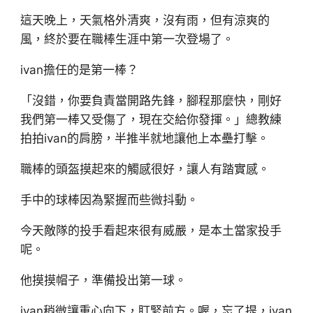
這天晚上，天氣格外清爽，沒有雨，但有涼爽的
風，終於要在職棒生涯中第一次登場了。
ivan擔任的是第一棒？
「沒錯，你要負責當開路先鋒，腳程那麼快，剛好
我們第一棒又受傷了，現在交給你發揮。」總教練
拍拍ivan的肩膀，半推半就地讓他上本壘打擊。
職棒的頭盔摸起來的觸感很好，讓人有踏實感。
手中的球棒因為緊握而些微抖動。
今天敵隊的投手看起來很有威嚴，是本土當家投手
呢。
他摸摸帽子，準備投出第一球。
ivan稍微讓重心向下，盯緊前方。喔，忘了提，ivan