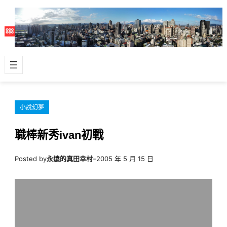
跳
至
主
要
內
容
小說幻夢
職棒新秀ivan初戰
Posted by
永遠的真田幸村
–
2005 年 5 月 15 日