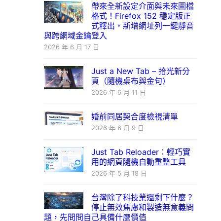
帶來全新設定介面與未來圖檔
格式！Firefox 152 穩定版正
式釋出，新增網址列一鍵靜音
與跨網域金鑰登入
2026 年 6 月 17 日
Just a New Tab – 拾光新分
頁（隨機桌布與金句）
2026 年 6 月 11 日
婚前同居契合度檢視清單
2026 年 6 月 9 日
Just Tab Reloader：輕巧實
用的網頁隨機自動重整工具
2026 年 5 月 18 日
台灣除了科技業還剩下什麼？
停止無效焦慮和製造無意義問
題，先問問自己具備什麼價值