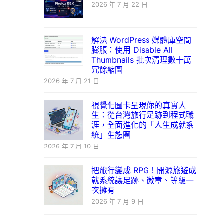
2026 年 7 月 22 日
解決 WordPress 媒體庫空間
膨脹：使用 Disable All
Thumbnails 批次清理數十萬
冗餘縮圖
2026 年 7 月 21 日
視覺化圖卡呈現你的真實人
生：從台灣旅行足跡到程式職
涯，全面進化的「人生成就系
統」生態圈
2026 年 7 月 10 日
把旅行變成 RPG！開源旅遊成
就系統讓足跡、徽章、等級一
次擁有
2026 年 7 月 9 日