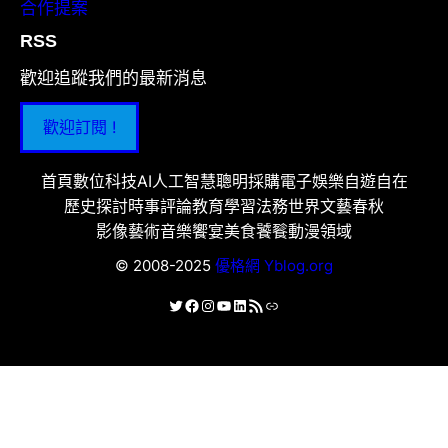
合作提案
RSS
歡迎追蹤我們的最新消息
歡迎訂閱 !
首頁
數位科技
AI人工智慧
聰明採購
電子娛樂
自遊自在
歷史探討
時事評論
教育學習
法務世界
文藝春秋
影像藝術
音樂饗宴
美食饕餮
動漫領域
© 2008-2025
優格網 Yblog.org
X
Facebook
Instagram
YouTube
LinkedIn
RSS 資訊提供
連結