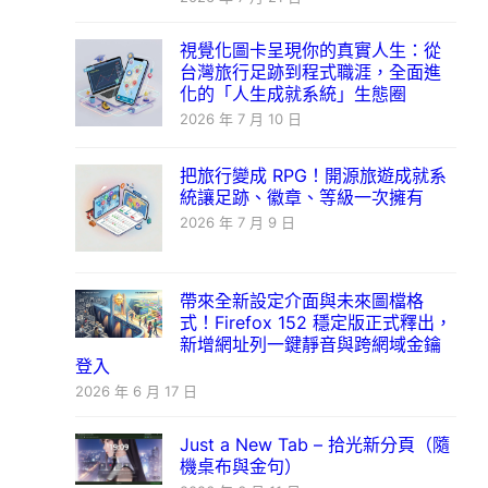
視覺化圖卡呈現你的真實人生：從
台灣旅行足跡到程式職涯，全面進
化的「人生成就系統」生態圈
2026 年 7 月 10 日
把旅行變成 RPG！開源旅遊成就系
統讓足跡、徽章、等級一次擁有
2026 年 7 月 9 日
帶來全新設定介面與未來圖檔格
式！Firefox 152 穩定版正式釋出，
新增網址列一鍵靜音與跨網域金鑰
登入
2026 年 6 月 17 日
Just a New Tab – 拾光新分頁（隨
機桌布與金句）