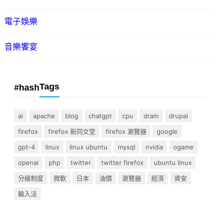
電子娛樂
音樂饗宴
Tags
#hash
ai
apache
blog
chatgpt
cpu
dram
drupal
firefox
firefox 新同文堂
firefox 瀏覽器
google
gpt-4
linux
linux ubuntu
mysql
nvidia
ogame
openai
php
twitter
twitter firefox
ubuntu linux
分級制度
微軟
日本
油價
瀏覽器
經濟
資安
輸入法