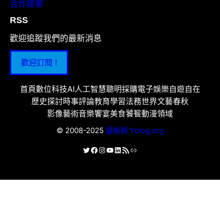
合作提案
RSS
歡迎追蹤我們的最新消息
歡迎訂閱 !
首頁
數位科技
AI人工智慧
聰明採購
電子娛樂
自遊自在
歷史探討
時事評論
教育學習
法務世界
文藝春秋
影像藝術
音樂饗宴
美食饕餮
動漫領域
© 2008-2025
優格網 Yblog.org
X
Facebook
Instagram
YouTube
LinkedIn
RSS 資訊提供
連結