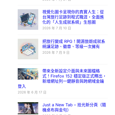
視覺化圖卡呈現你的真實人生：從
台灣旅行足跡到程式職涯，全面進
化的「人生成就系統」生態圈
2026 年 7 月 10 日
把旅行變成 RPG！開源旅遊成就系
統讓足跡、徽章、等級一次擁有
2026 年 7 月 9 日
帶來全新設定介面與未來圖檔格
式！Firefox 152 穩定版正式釋出，
新增網址列一鍵靜音與跨網域金鑰
登入
2026 年 6 月 17 日
Just a New Tab – 拾光新分頁（隨
機桌布與金句）