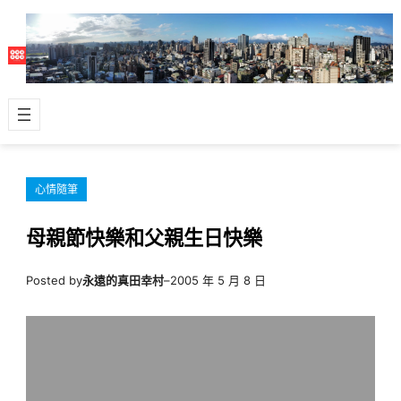
跳
至
主
要
內
容
心情隨筆
母親節快樂和父親生日快樂
Posted by
永遠的真田幸村
–
2005 年 5 月 8 日