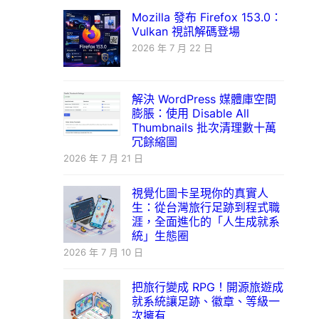
Mozilla 發布 Firefox 153.0：
Vulkan 視訊解碼登場
2026 年 7 月 22 日
解決 WordPress 媒體庫空間
膨脹：使用 Disable All
Thumbnails 批次清理數十萬
冗餘縮圖
2026 年 7 月 21 日
視覺化圖卡呈現你的真實人
生：從台灣旅行足跡到程式職
涯，全面進化的「人生成就系
統」生態圈
2026 年 7 月 10 日
把旅行變成 RPG！開源旅遊成
就系統讓足跡、徽章、等級一
次擁有