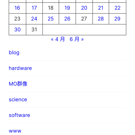
16
17
18
19
20
21
22
23
24
25
26
27
28
29
30
31
« 4 月
6 月 »
blog
hardware
MO群像
science
software
www