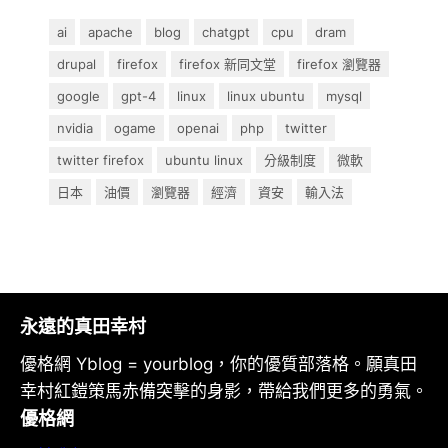
ai
apache
blog
chatgpt
cpu
dram
drupal
firefox
firefox 新同文堂
firefox 瀏覽器
google
gpt-4
linux
linux ubuntu
mysql
nvidia
ogame
openai
php
twitter
twitter firefox
ubuntu linux
分級制度
微軟
日本
油價
瀏覽器
經濟
資安
輸入法
永遠的真田幸村
優格網 Yblog = yourblog，你的優質部落格。願真田
幸村紅鎧策馬赤備突擊的身影，帶給我們更多的勇氣。
優格網