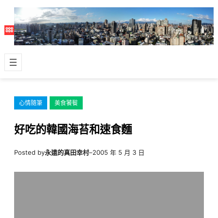
跳
至
主
要
內
容
心情隨筆
美食饕餮
好吃的韓國海苔和速食麵
Posted by
永遠的真田幸村
–
2005 年 5 月 3 日