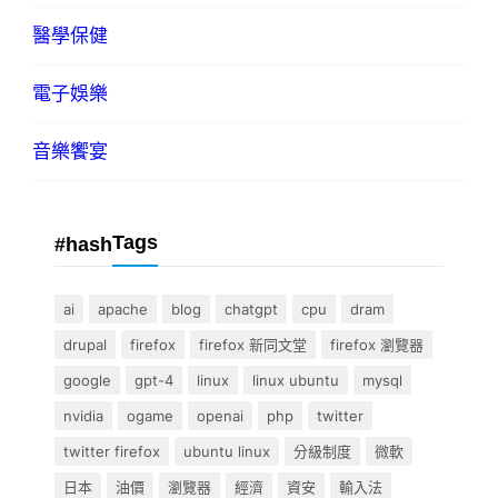
醫學保健
電子娛樂
音樂饗宴
Tags
#hash
ai
apache
blog
chatgpt
cpu
dram
drupal
firefox
firefox 新同文堂
firefox 瀏覽器
google
gpt-4
linux
linux ubuntu
mysql
nvidia
ogame
openai
php
twitter
twitter firefox
ubuntu linux
分級制度
微軟
日本
油價
瀏覽器
經濟
資安
輸入法