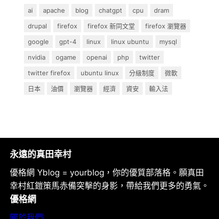
ai
apache
blog
chatgpt
cpu
dram
drupal
firefox
firefox 新同文堂
firefox 瀏覽器
google
gpt-4
linux
linux ubuntu
mysql
nvidia
ogame
openai
php
twitter
twitter firefox
ubuntu linux
分級制度
微軟
日本
油價
瀏覽器
經濟
資安
輸入法
永遠的真田幸村
優格網 Yblog = yourblog，你的優質部落格。願真田
幸村紅鎧策馬赤備突擊的身影，帶給我們更多的勇氣。
優格網
關於我們