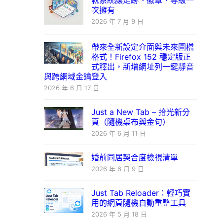
就系統讓足跡、徽章、等級一
次擁有
2026 年 7 月 9 日
帶來全新設定介面與未來圖檔
格式！Firefox 152 穩定版正
式釋出，新增網址列一鍵靜音
與跨網域金鑰登入
2026 年 6 月 17 日
Just a New Tab – 拾光新分
頁（隨機桌布與金句）
2026 年 6 月 11 日
婚前同居契合度檢視清單
2026 年 6 月 9 日
Just Tab Reloader：輕巧實
用的網頁隨機自動重整工具
2026 年 5 月 18 日