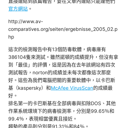
直接連結到該篇報告，要在文章內連結只能連他們
官方網站
。
http://www.av-
comparatives.org/seiten/ergebnisse_2005_02.p
hp
這次的檢測報告中有13個防毒軟體，病毒庫有
386104隻來測試。雖然諾頓的成績提升，但沒有拿
到「最佳」的評價，這是因為在去年該網站有四次
測試報告，norton的成績並未每次都像這次那麼
好。這些為我們電腦把關的重要軟體中，以卡巴斯
基（kaspersky）和
McAfee VirusScan
的成績最
好。
排名第一的卡巴斯基在全部病毒與扣除DOS、其他
作業系統環境下的病毒檢測率，分別是99.65％和
99.4％，表現相當優異且接近。
趨勢的產品則分別是91.31％和84％。