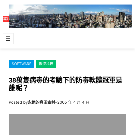
跳
至
主
要
內
容
SOFTWARE
數位科技
38萬隻病毒的考驗下的防毒軟體冠軍是
誰呢？
Posted by
永遠的真田幸村
–
2005 年 4 月 4 日