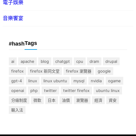
電子娛樂
音樂饗宴
Tags
#hash
ai
apache
blog
chatgpt
cpu
dram
drupal
firefox
firefox 新同文堂
firefox 瀏覽器
google
gpt-4
linux
linux ubuntu
mysql
nvidia
ogame
openai
php
twitter
twitter firefox
ubuntu linux
分級制度
微軟
日本
油價
瀏覽器
經濟
資安
輸入法