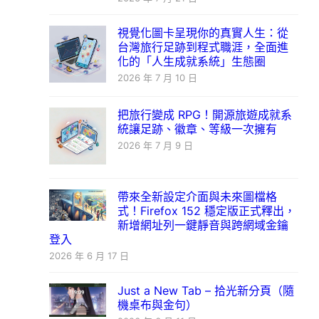
視覺化圖卡呈現你的真實人生：從
台灣旅行足跡到程式職涯，全面進
化的「人生成就系統」生態圈
2026 年 7 月 10 日
把旅行變成 RPG！開源旅遊成就系
統讓足跡、徽章、等級一次擁有
2026 年 7 月 9 日
帶來全新設定介面與未來圖檔格
式！Firefox 152 穩定版正式釋出，
新增網址列一鍵靜音與跨網域金鑰
登入
2026 年 6 月 17 日
Just a New Tab – 拾光新分頁（隨
機桌布與金句）