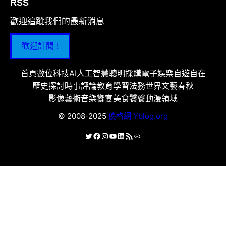
RSS
歡迎追蹤我們的最新消息
歡迎訂閱 !
首頁
數位科技
AI人工智慧
聰明採購
電子娛樂
自遊自在
歷史探討
時事評論
教育學習
法務世界
文藝春秋
影像藝術
音樂饗宴
美食饕餮
動漫領域
© 2008-2025
優格網 Yblog.org
X
Facebook
Instagram
YouTube
LinkedIn
RSS 資訊提供
連結