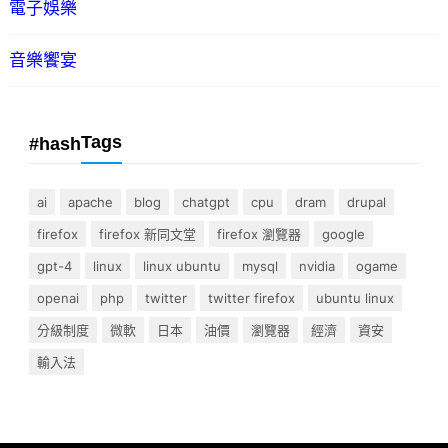
電子娛樂
音樂饗宴
Tags
#hash
ai
apache
blog
chatgpt
cpu
dram
drupal
firefox
firefox 新同文堂
firefox 瀏覽器
google
gpt-4
linux
linux ubuntu
mysql
nvidia
ogame
openai
php
twitter
twitter firefox
ubuntu linux
分級制度
微軟
日本
油價
瀏覽器
經濟
資安
輸入法