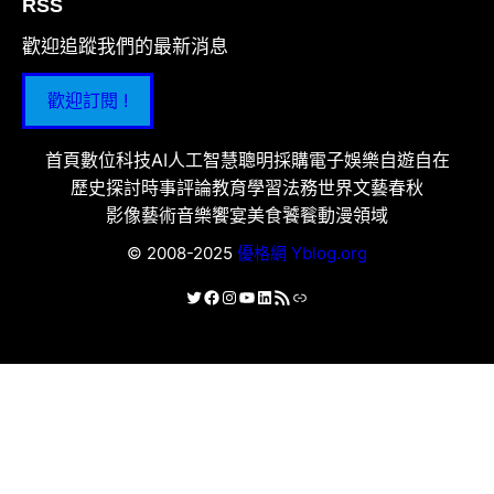
RSS
歡迎追蹤我們的最新消息
歡迎訂閱 !
首頁
數位科技
AI人工智慧
聰明採購
電子娛樂
自遊自在
歷史探討
時事評論
教育學習
法務世界
文藝春秋
影像藝術
音樂饗宴
美食饕餮
動漫領域
© 2008-2025
優格網 Yblog.org
X
Facebook
Instagram
YouTube
LinkedIn
RSS 資訊提供
連結