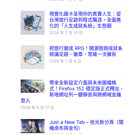
視覺化圖卡呈現你的真實人生：從
台灣旅行足跡到程式職涯，全面進
化的「人生成就系統」生態圈
2026 年 7 月 10 日
把旅行變成 RPG！開源旅遊成就系
統讓足跡、徽章、等級一次擁有
2026 年 7 月 9 日
帶來全新設定介面與未來圖檔格
式！Firefox 152 穩定版正式釋出，
新增網址列一鍵靜音與跨網域金鑰
登入
2026 年 6 月 17 日
Just a New Tab – 拾光新分頁（隨
機桌布與金句）