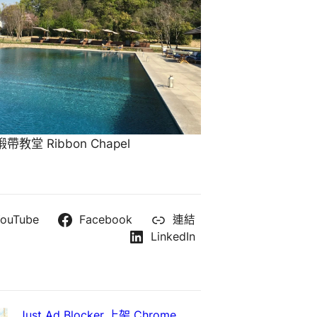
教堂 Ribbon Chapel
ouTube
Facebook
連結
LinkedIn
Just Ad Blocker 上架 Chrome