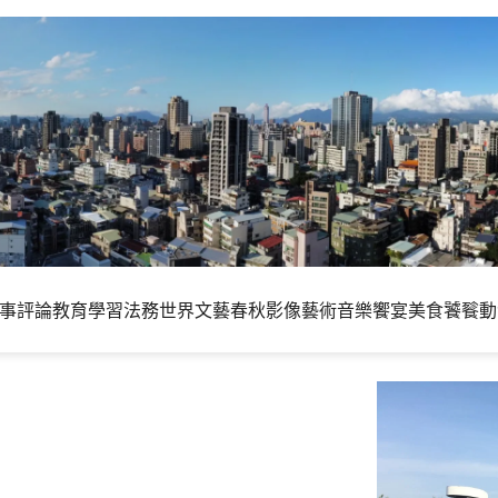
事評論
教育學習
法務世界
文藝春秋
影像藝術
音樂饗宴
美食饕餮
動