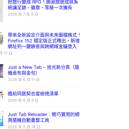
把旅行變成 RPG！開源旅遊成就系
統讓足跡、徽章、等級一次擁有
2026 年 7 月 9 日
帶來全新設定介面與未來圖檔格式！
Firefox 152 穩定版正式釋出，新增
網址列一鍵靜音與跨網域金鑰登入
月 17 日
Just a New Tab – 拾光新分頁（隨
機桌布與金句）
2026 年 6 月 11 日
婚前同居契合度檢視清單
2026 年 6 月 9 日
Just Tab Reloader：輕巧實用的網
頁隨機自動重整工具
2026 年 5 月 18 日