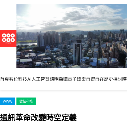
跳
至
主
要
內
容
首頁
數位科技
AI人工智慧
聰明採購
電子娛樂
自遊自在
歷史探討
時
WWW
數位科技
通訊革命改變時空定義