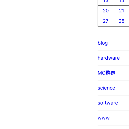
13
14
20
21
27
28
blog
hardware
MO群像
science
software
www