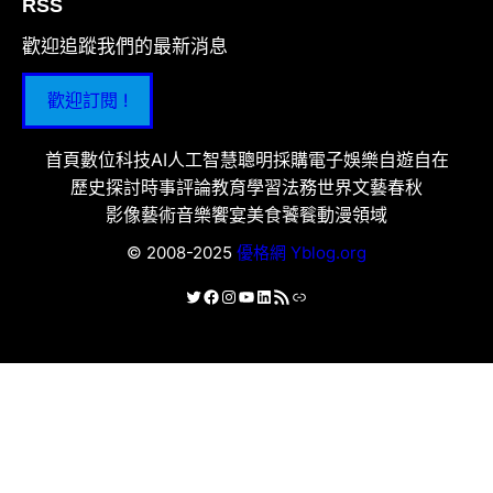
RSS
歡迎追蹤我們的最新消息
歡迎訂閱 !
首頁
數位科技
AI人工智慧
聰明採購
電子娛樂
自遊自在
歷史探討
時事評論
教育學習
法務世界
文藝春秋
影像藝術
音樂饗宴
美食饕餮
動漫領域
© 2008-2025
優格網 Yblog.org
X
Facebook
Instagram
YouTube
LinkedIn
RSS 資訊提供
連結