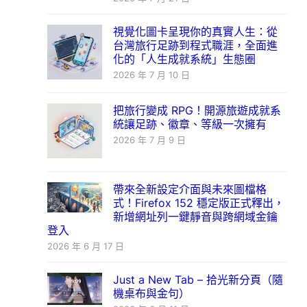
視覺化圖卡呈現你的真實人生：從
台灣旅行足跡到程式職涯，全面進
化的「人生成就系統」生態圈
2026 年 7 月 10 日
把旅行變成 RPG！開源旅遊成就系
統讓足跡、徽章、等級一次擁有
2026 年 7 月 9 日
帶來全新設定介面與未來圖檔格
式！Firefox 152 穩定版正式釋出，
新增網址列一鍵靜音與跨網域金鑰
登入
2026 年 6 月 17 日
Just a New Tab – 拾光新分頁（隨
機桌布與金句）