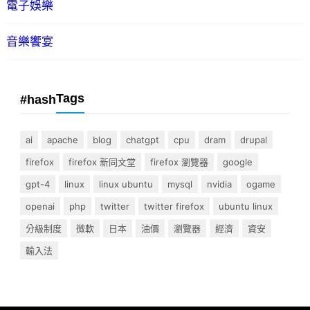
電子娛樂
音樂饗宴
Tags
#hash
ai
apache
blog
chatgpt
cpu
dram
drupal
firefox
firefox 新同文堂
firefox 瀏覽器
google
gpt-4
linux
linux ubuntu
mysql
nvidia
ogame
openai
php
twitter
twitter firefox
ubuntu linux
分級制度
微軟
日本
油價
瀏覽器
經濟
資安
輸入法