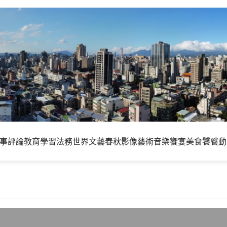
事評論
教育學習
法務世界
文藝春秋
影像藝術
音樂饗宴
美食饕餮
動
台北國際書展不能展出限制級出版品」