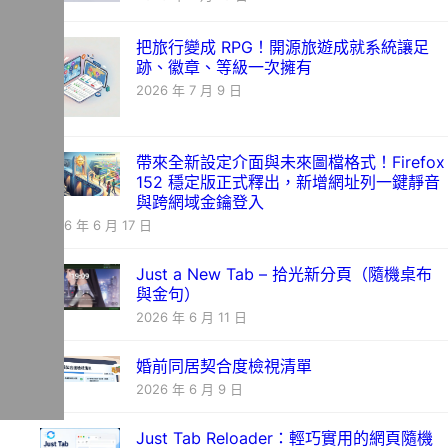
把旅行變成 RPG！開源旅遊成就系統讓足
跡、徽章、等級一次擁有
2026 年 7 月 9 日
帶來全新設定介面與未來圖檔格式！Firefox
152 穩定版正式釋出，新增網址列一鍵靜音
與跨網域金鑰登入
2026 年 6 月 17 日
Just a New Tab – 拾光新分頁（隨機桌布
與金句）
2026 年 6 月 11 日
婚前同居契合度檢視清單
2026 年 6 月 9 日
Just Tab Reloader：輕巧實用的網頁隨機