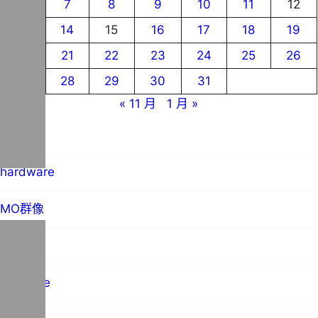
6
7
8
9
10
11
12
13
14
15
16
17
18
19
20
21
22
23
24
25
26
27
28
29
30
31
« 11 月
1 月 »
blog
hardware
MO群像
science
software