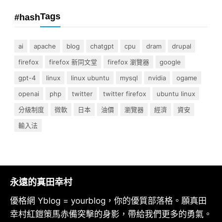
Tags
#hash
ai
apache
blog
chatgpt
cpu
dram
drupal
firefox
firefox 新同文堂
firefox 瀏覽器
google
gpt-4
linux
linux ubuntu
mysql
nvidia
ogame
openai
php
twitter
twitter firefox
ubuntu linux
分級制度
微軟
日本
油價
瀏覽器
經濟
資安
輸入法
永遠的真田幸村
優格網 Yblog = yourblog，你的優質部落格。願真田
幸村紅鎧策馬赤備突擊的身影，帶給我們更多的勇氣。