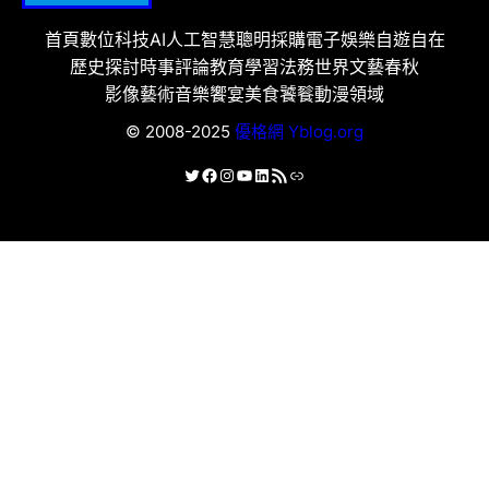
首頁
數位科技
AI人工智慧
聰明採購
電子娛樂
自遊自在
歷史探討
時事評論
教育學習
法務世界
文藝春秋
影像藝術
音樂饗宴
美食饕餮
動漫領域
© 2008-2025
優格網 Yblog.org
X
Facebook
Instagram
YouTube
LinkedIn
RSS 資訊提供
連結