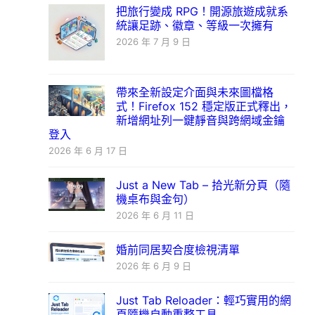
把旅行變成 RPG！開源旅遊成就系
統讓足跡、徽章、等級一次擁有
2026 年 7 月 9 日
帶來全新設定介面與未來圖檔格
式！Firefox 152 穩定版正式釋出，
新增網址列一鍵靜音與跨網域金鑰
登入
2026 年 6 月 17 日
Just a New Tab – 拾光新分頁（隨
機桌布與金句）
2026 年 6 月 11 日
婚前同居契合度檢視清單
2026 年 6 月 9 日
Just Tab Reloader：輕巧實用的網
頁隨機自動重整工具