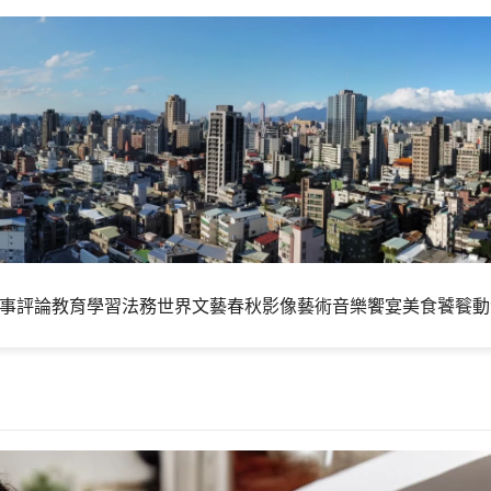
事評論
教育學習
法務世界
文藝春秋
影像藝術
音樂饗宴
美食饕餮
動
S 加裝 USB 2.5G 網路卡升級 2.5 G 區網環境