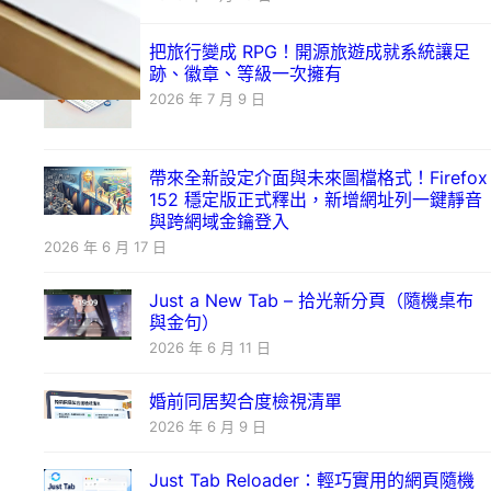
把旅行變成 RPG！開源旅遊成就系統讓足
跡、徽章、等級一次擁有
2026 年 7 月 9 日
帶來全新設定介面與未來圖檔格式！Firefox
152 穩定版正式釋出，新增網址列一鍵靜音
與跨網域金鑰登入
2026 年 6 月 17 日
Just a New Tab – 拾光新分頁（隨機桌布
與金句）
2026 年 6 月 11 日
婚前同居契合度檢視清單
2026 年 6 月 9 日
Just Tab Reloader：輕巧實用的網頁隨機