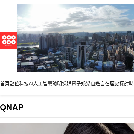
首頁
數位科技
AI人工智慧
聰明採購
電子娛樂
自遊自在
歷史探討
時
QNAP
為 Synology NA