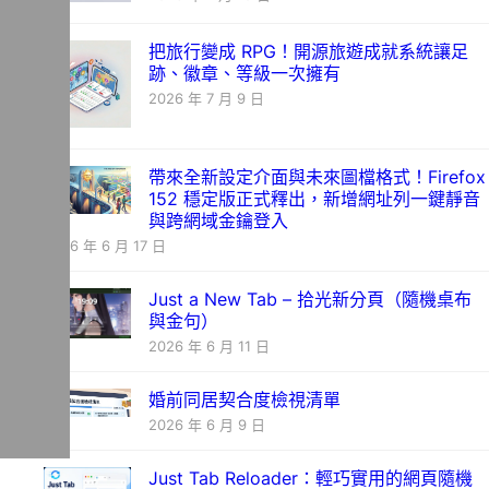
把旅行變成 RPG！開源旅遊成就系統讓足
跡、徽章、等級一次擁有
2026 年 7 月 9 日
帶來全新設定介面與未來圖檔格式！Firefox
152 穩定版正式釋出，新增網址列一鍵靜音
與跨網域金鑰登入
2026 年 6 月 17 日
Just a New Tab – 拾光新分頁（隨機桌布
與金句）
2026 年 6 月 11 日
婚前同居契合度檢視清單
2026 年 6 月 9 日
Just Tab Reloader：輕巧實用的網頁隨機