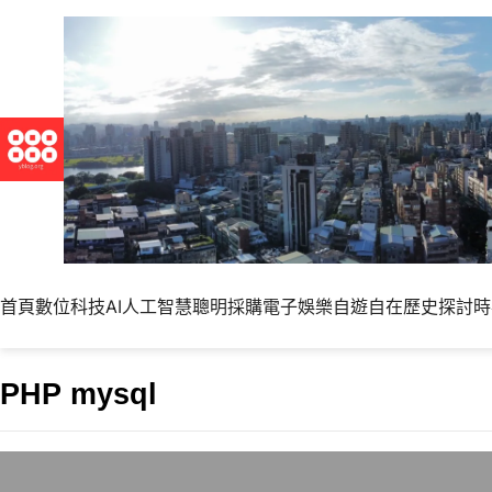
首頁
數位科技
AI人工智慧
聰明採購
電子娛樂
自遊自在
歷史探討
時
PHP mysql
讓Mysql資料庫編碼