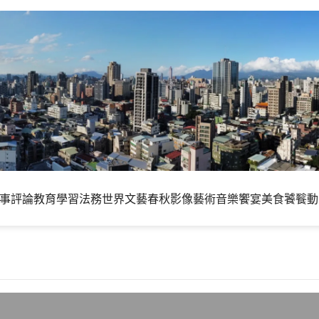
事評論
教育學習
法務世界
文藝春秋
影像藝術
音樂饗宴
美食饕餮
動
以UTF-8為準