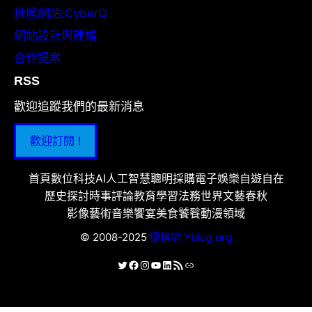
推薦網站:CyberQ
網站設計與建構
合作提案
RSS
歡迎追蹤我們的最新消息
歡迎訂閱 !
首頁
數位科技
AI人工智慧
聰明採購
電子娛樂
自遊自在
歷史探討
時事評論
教育學習
法務世界
文藝春秋
影像藝術
音樂饗宴
美食饕餮
動漫領域
© 2008-2025
優格網 Yblog.org
X
Facebook
Instagram
YouTube
LinkedIn
RSS 資訊提供
連結