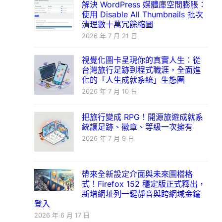
解決 WordPress 媒體庫空間膨脹：
使用 Disable All Thumbnails 批次
清理數十萬冗餘縮圖
2026 年 7 月 21 日
視覺化圖卡呈現你的真實人生：從
台灣旅行足跡到程式職涯，全面進
化的「人生成就系統」生態圈
2026 年 7 月 10 日
把旅行變成 RPG！開源旅遊成就系
統讓足跡、徽章、等級一次擁有
2026 年 7 月 9 日
帶來全新設定介面與未來圖檔格
式！Firefox 152 穩定版正式釋出，
新增網址列一鍵靜音與跨網域金鑰
登入
2026 年 6 月 17 日