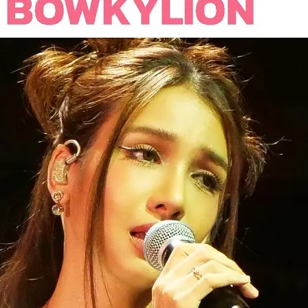
 9 日
國創作美女歌手 #BOWKYLION 她陪我渡過一段低潮日
歡的歌…