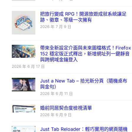
把旅行變成 RPG！開源旅遊成就系統讓足
跡、徽章、等級一次擁有
2026 年 7 月 9 日
帶來全新設定介面與未來圖檔格式！Firefox
152 穩定版正式釋出，新增網址列一鍵靜音
與跨網域金鑰登入
2026 年 6 月 17 日
Just a New Tab – 拾光新分頁（隨機桌布
與金句）
2026 年 6 月 11 日
婚前同居契合度檢視清單
2026 年 6 月 9 日
Just Tab Reloader：輕巧實用的網頁隨機