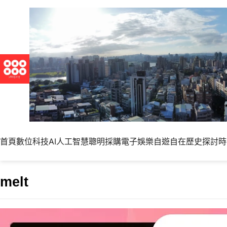
首頁
數位科技
AI人工智慧
聰明採購
電子娛樂
自遊自在
歷史探討
時
melt
破億次觀看數泰國創