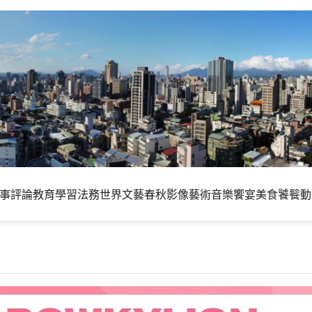
事評論
教育學習
法務世界
文藝春秋
影像藝術
音樂饗宴
美食饕餮
動
作美女歌手 BOWKYLION