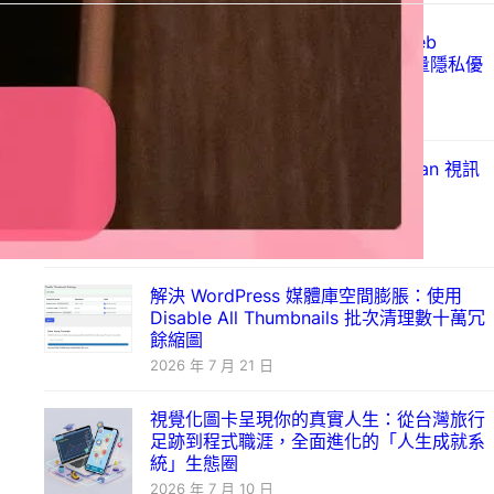
Just Ad Blocker 上架 Chrome Web
Store：以 Manifest V3 打造的輕量隱私優
先廣告攔截器
2026 年 7 月 28 日
Mozilla 發布 Firefox 153.0：Vulkan 視訊
解碼登場
2026 年 7 月 22 日
解決 WordPress 媒體庫空間膨脹：使用
Disable All Thumbnails 批次清理數十萬冗
餘縮圖
2026 年 7 月 21 日
視覺化圖卡呈現你的真實人生：從台灣旅行
足跡到程式職涯，全面進化的「人生成就系
統」生態圈
2026 年 7 月 10 日