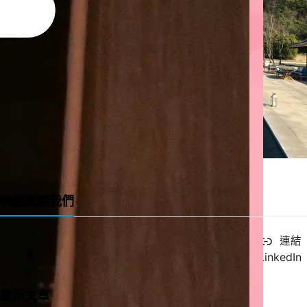
一直很喜歡的緞帶教堂 Ribbon Chapel
歡迎追蹤我們
X
YouTube
Facebook
連結
Instagram
LinkedIn
最新文章