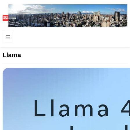
Llama
Meta Llama 4 新參上：導入 MOE，引領
多模態 AI 新浪潮
2025 年 4 月 7 日
臉書的母公司 Meta ，向來在近年 AI
市場發展可說是推手要角之一，Meta
公司日前發表其最新一代大型語…