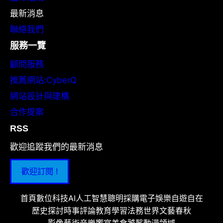
最新消息
聯絡我們
服務一覽
顧問服務
推薦網站:CyberQ
網站設計與建構
合作提案
RSS
歡迎追蹤我們的最新消息
歡迎訂閱 !
首頁
數位科技
AI人工智慧
聰明採購
電子娛樂
自遊自在
歷史探討
時事評論
教育學習
法務世界
文藝春秋
影像藝術
音樂饗宴
美食饕餮
動漫領域