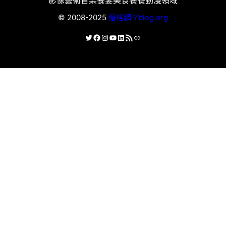
© 2008-2025
優格網 Yblog.org
X
Facebook
Instagram
YouTube
LinkedIn
RSS 資訊提供
連結