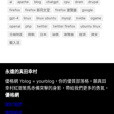
ai
apache
blog
chatgpt
cpu
dram
drupal
firefox
firefox 新同文堂
firefox 瀏覽器
google
gpt-4
linux
linux ubuntu
mysql
nvidia
ogame
openai
php
twitter
twitter firefox
ubuntu linux
分級制度
微軟
日本
油價
瀏覽器
經濟
資安
輸入法
永遠的真田幸村
優格網 Yblog = yourblog，你的優質部落格。願真田
幸村紅鎧策馬赤備突擊的身影，帶給我們更多的勇氣。
優格網
關於我們
團隊組成