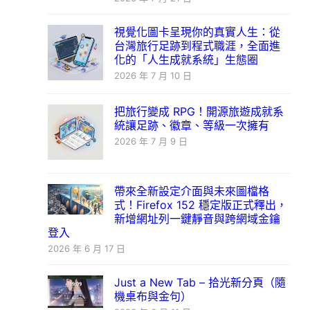
視覺化圖卡呈現你的真實人生：從
台灣旅行足跡到程式職涯，全面進
化的「人生成就系統」生態圈
2026 年 7 月 10 日
把旅行變成 RPG！開源旅遊成就系
統讓足跡、徽章、等級一次擁有
2026 年 7 月 9 日
帶來全新設定介面與未來圖檔格
式！Firefox 152 穩定版正式釋出，
新增網址列一鍵靜音與跨網域金鑰
登入
2026 年 6 月 17 日
Just a New Tab – 拾光新分頁（隨
機桌布與金句）