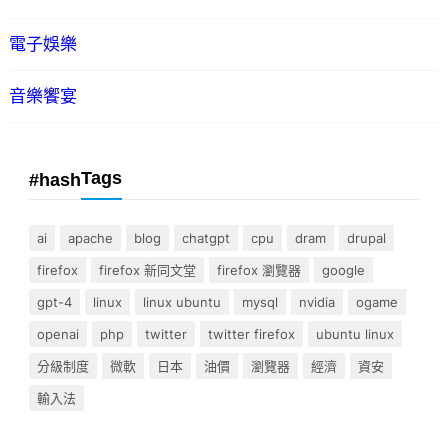
電子娛樂
音樂饗宴
Tags
#hash
ai
apache
blog
chatgpt
cpu
dram
drupal
firefox
firefox 新同文堂
firefox 瀏覽器
google
gpt-4
linux
linux ubuntu
mysql
nvidia
ogame
openai
php
twitter
twitter firefox
ubuntu linux
分級制度
微軟
日本
油價
瀏覽器
經濟
資安
輸入法