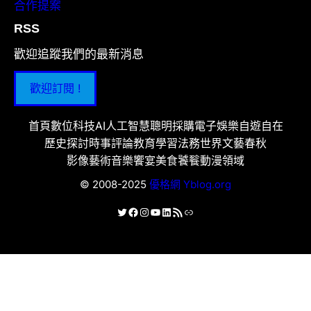
合作提案
RSS
歡迎追蹤我們的最新消息
歡迎訂閱 !
首頁
數位科技
AI人工智慧
聰明採購
電子娛樂
自遊自在
歷史探討
時事評論
教育學習
法務世界
文藝春秋
影像藝術
音樂饗宴
美食饕餮
動漫領域
© 2008-2025
優格網 Yblog.org
X
Facebook
Instagram
YouTube
LinkedIn
RSS 資訊提供
連結