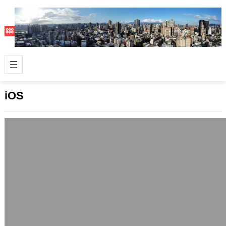
iOS
iOS行動數位裝置的JB程式利器 –
redsn0w
2010 年 10 月 3 日
使用蘋果(Apple)旗下iOS行動數位裝置
的用戶，有不少都會使用越獄
(JailBreak)這種針對iOS平台…