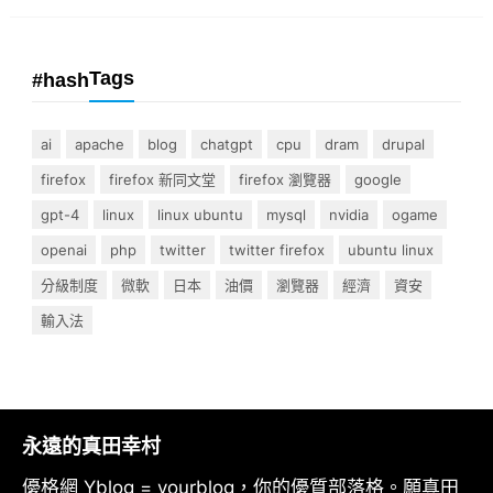
Tags
#hash
ai
apache
blog
chatgpt
cpu
dram
drupal
firefox
firefox 新同文堂
firefox 瀏覽器
google
gpt-4
linux
linux ubuntu
mysql
nvidia
ogame
openai
php
twitter
twitter firefox
ubuntu linux
分級制度
微軟
日本
油價
瀏覽器
經濟
資安
輸入法
永遠的真田幸村
優格網 Yblog = yourblog，你的優質部落格。願真田