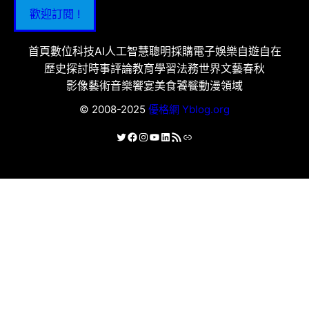
歡迎訂閱 !
首頁
數位科技
AI人工智慧
聰明採購
電子娛樂
自遊自在
歷史探討
時事評論
教育學習
法務世界
文藝春秋
影像藝術
音樂饗宴
美食饕餮
動漫領域
© 2008-2025
優格網 Yblog.org
X
Facebook
Instagram
YouTube
LinkedIn
RSS 資訊提供
連結