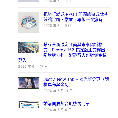
2026 年 7 月 10 日
把旅行變成 RPG！開源旅遊成就系
統讓足跡、徽章、等級一次擁有
2026 年 7 月 9 日
帶來全新設定介面與未來圖檔格
式！Firefox 152 穩定版正式釋出，
新增網址列一鍵靜音與跨網域金鑰
登入
2026 年 6 月 17 日
Just a New Tab – 拾光新分頁（隨
機桌布與金句）
2026 年 6 月 11 日
婚前同居契合度檢視清單
2026 年 6 月 9 日