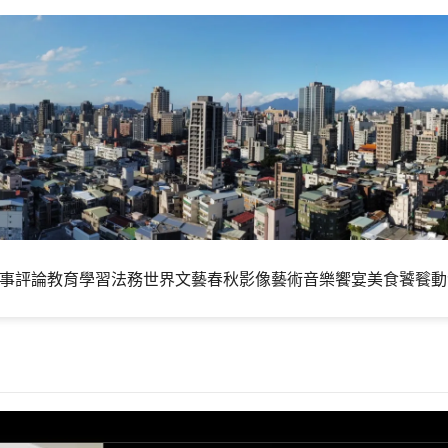
事評論
教育學習
法務世界
文藝春秋
影像藝術
音樂饗宴
美食饕餮
動
進階語音功能：ChatGPT 用戶們邁入全新互動時