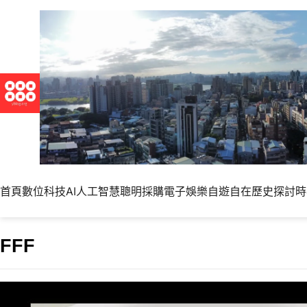
首頁
數位科技
AI人工智慧
聰明採購
電子娛樂
自遊自在
歷史探討
時
FFF
OpenAI 將推出