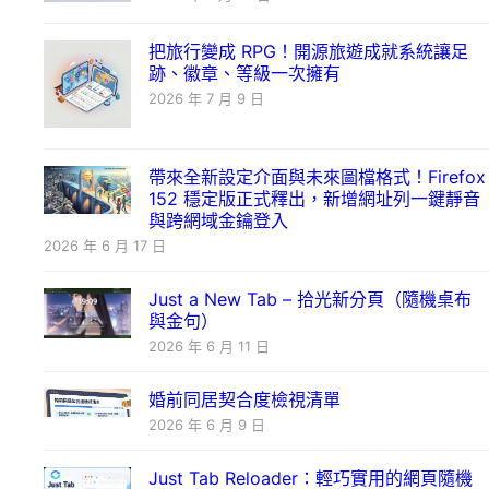
把旅行變成 RPG！開源旅遊成就系統讓足
跡、徽章、等級一次擁有
2026 年 7 月 9 日
帶來全新設定介面與未來圖檔格式！Firefox
152 穩定版正式釋出，新增網址列一鍵靜音
與跨網域金鑰登入
2026 年 6 月 17 日
Just a New Tab – 拾光新分頁（隨機桌布
與金句）
2026 年 6 月 11 日
婚前同居契合度檢視清單
2026 年 6 月 9 日
Just Tab Reloader：輕巧實用的網頁隨機