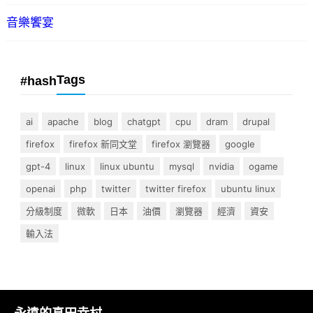
音樂饗宴
Tags
#hash
ai
apache
blog
chatgpt
cpu
dram
drupal
firefox
firefox 新同文堂
firefox 瀏覽器
google
gpt-4
linux
linux ubuntu
mysql
nvidia
ogame
openai
php
twitter
twitter firefox
ubuntu linux
分級制度
微軟
日本
油價
瀏覽器
經濟
資安
輸入法