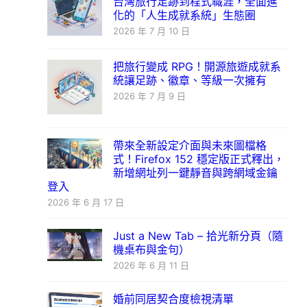
台灣旅行足跡到程式職涯，全面進
化的「人生成就系統」生態圈
2026 年 7 月 10 日
把旅行變成 RPG！開源旅遊成就系
統讓足跡、徽章、等級一次擁有
2026 年 7 月 9 日
帶來全新設定介面與未來圖檔格
式！Firefox 152 穩定版正式釋出，
新增網址列一鍵靜音與跨網域金鑰
登入
2026 年 6 月 17 日
Just a New Tab – 拾光新分頁（隨
機桌布與金句）
2026 年 6 月 11 日
婚前同居契合度檢視清單