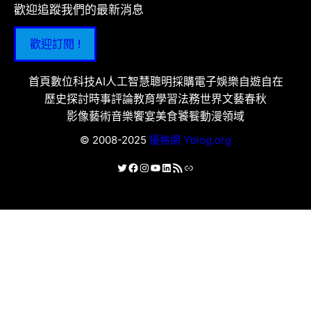
歡迎追蹤我們的最新消息
歡迎訂閱 !
首頁
數位科技
AI人工智慧
聰明採購
電子娛樂
自遊自在
歷史探討
時事評論
教育學習
法務世界
文藝春秋
影像藝術
音樂饗宴
美食饕餮
動漫領域
© 2008-2025
優格網 Yblog.org
X
Facebook
Instagram
YouTube
LinkedIn
RSS 資訊提供
連結