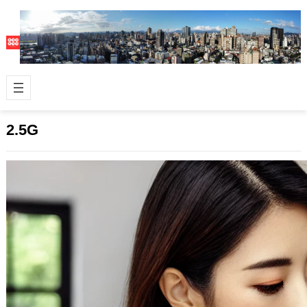
2.5G
為 Synology NAS 加裝 USB 2.5G 網路
卡升級 2.5 G 區網環境
2024 年 8 月 3 日
近年不論是企業或家用環境，購置一台
網路硬碟儲存設備 (NAS) 是很多人進
行家庭照片、影片備份、資料儲存的重
要…