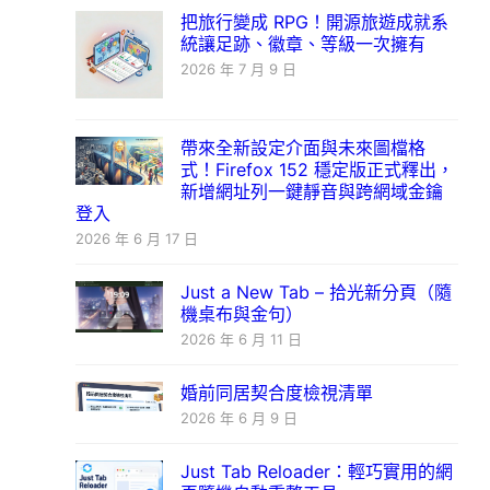
把旅行變成 RPG！開源旅遊成就系
統讓足跡、徽章、等級一次擁有
2026 年 7 月 9 日
帶來全新設定介面與未來圖檔格
式！Firefox 152 穩定版正式釋出，
新增網址列一鍵靜音與跨網域金鑰
登入
2026 年 6 月 17 日
Just a New Tab – 拾光新分頁（隨
機桌布與金句）
2026 年 6 月 11 日
婚前同居契合度檢視清單
2026 年 6 月 9 日
Just Tab Reloader：輕巧實用的網