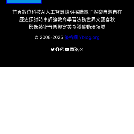
首頁
數位科技
AI人工智慧
聰明採購
電子娛樂
自遊自在
歷史探討
時事評論
教育學習
法務世界
文藝春秋
影像藝術
音樂饗宴
美食饕餮
動漫領域
© 2008-2025
優格網 Yblog.org
X
Facebook
Instagram
YouTube
LinkedIn
RSS 資訊提供
連結