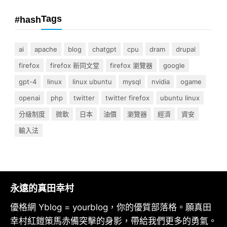
Tags
#hash
ai
apache
blog
chatgpt
cpu
dram
drupal
firefox
firefox 新同文堂
firefox 瀏覽器
google
gpt-4
linux
linux ubuntu
mysql
nvidia
ogame
openai
php
twitter
twitter firefox
ubuntu linux
分級制度
微軟
日本
油價
瀏覽器
經濟
資安
輸入法
永遠的真田幸村
優格網 Yblog = yourblog，你的優質部落格。願真田
幸村紅鎧策馬赤備突擊的身影，帶給我們更多的勇氣。