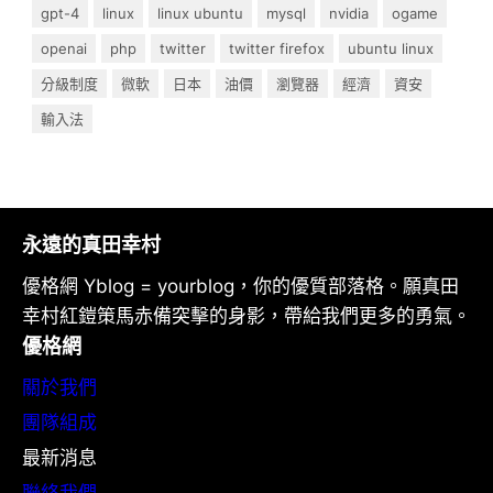
gpt-4
linux
linux ubuntu
mysql
nvidia
ogame
openai
php
twitter
twitter firefox
ubuntu linux
分級制度
微軟
日本
油價
瀏覽器
經濟
資安
輸入法
永遠的真田幸村
優格網 Yblog = yourblog，你的優質部落格。願真田
幸村紅鎧策馬赤備突擊的身影，帶給我們更多的勇氣。
優格網
關於我們
團隊組成
最新消息
聯絡我們