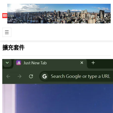
擴充套件
Just a New Tab – 拾光新分頁（隨機桌布
與金句）
2026 年 6 月 11 日
讓每一次開啟新分頁，都成為一次心靈
的療癒之旅，帶給您一整天的好心情，
這是我繼 Just IG Image &a…