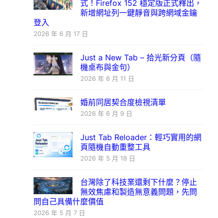
式！Firefox 152 穩定版正式釋出，
新增網址列一鍵靜音與跨網域金鑰
登入
2026 年 6 月 17 日
Just a New Tab – 拾光新分頁（隨
機桌布與金句）
2026 年 6 月 11 日
婚前同居契合度檢視清單
2026 年 6 月 9 日
Just Tab Reloader：輕巧實用的網
頁隨機自動重整工具
2026 年 5 月 18 日
台灣除了科技業還剩下什麼？停止
無效焦慮和製造無意義問題，先問
問自己具備什麼價值
2026 年 5 月 7 日