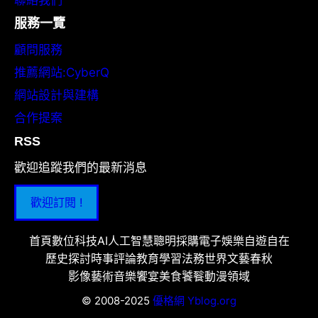
服務一覽
顧問服務
推薦網站:CyberQ
網站設計與建構
合作提案
RSS
歡迎追蹤我們的最新消息
歡迎訂閱 !
首頁
數位科技
AI人工智慧
聰明採購
電子娛樂
自遊自在
歷史探討
時事評論
教育學習
法務世界
文藝春秋
影像藝術
音樂饗宴
美食饕餮
動漫領域
© 2008-2025
優格網 Yblog.org