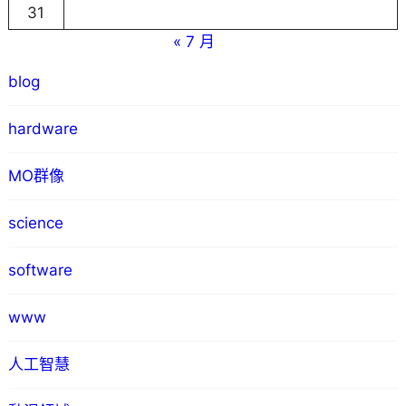
31
« 7 月
blog
hardware
MO群像
science
software
www
人工智慧