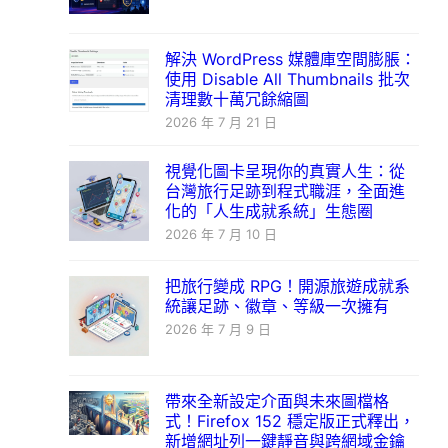
解決 WordPress 媒體庫空間膨脹：
使用 Disable All Thumbnails 批次
清理數十萬冗餘縮圖
2026 年 7 月 21 日
視覺化圖卡呈現你的真實人生：從
台灣旅行足跡到程式職涯，全面進
化的「人生成就系統」生態圈
2026 年 7 月 10 日
把旅行變成 RPG！開源旅遊成就系
統讓足跡、徽章、等級一次擁有
2026 年 7 月 9 日
帶來全新設定介面與未來圖檔格
式！Firefox 152 穩定版正式釋出，
新增網址列一鍵靜音與跨網域金鑰