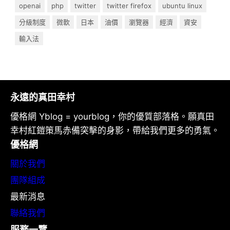
openai
php
twitter
twitter firefox
ubuntu linux
分級制度
微軟
日本
油價
瀏覽器
經濟
資安
輸入法
永遠的真田幸村
優格網 Yblog = yourblog，你的優質部落格。願真田
幸村紅鎧策馬赤備突擊的身影，帶給我們更多的勇氣。
優格網
關於我們
團隊組成
最新消息
聯絡我們
服務一覽