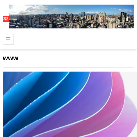
www
微軟也開 AI 蛋塔店，Azure OpenAI 服務
已公開推出
2023 年 3 月 12 日
家大業大的美國微軟公司，日前與它自
己旗下的 AI 重要公司 OpenAI 聯手推
出了Azure OpenAI …