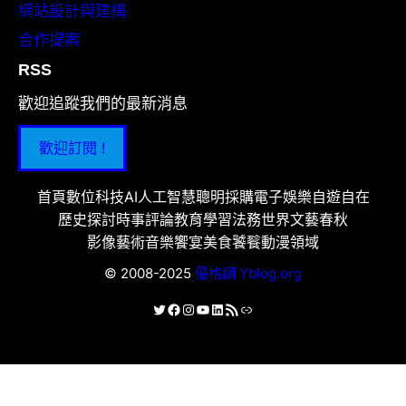
網站設計與建構
合作提案
RSS
歡迎追蹤我們的最新消息
歡迎訂閱 !
首頁
數位科技
AI人工智慧
聰明採購
電子娛樂
自遊自在
歷史探討
時事評論
教育學習
法務世界
文藝春秋
影像藝術
音樂饗宴
美食饕餮
動漫領域
© 2008-2025
優格網 Yblog.org
X
Facebook
Instagram
YouTube
LinkedIn
RSS 資訊提供
連結