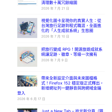
清理數十萬冗餘縮圖
2026 年 7 月 21 日
視覺化圖卡呈現你的真實人生：從
台灣旅行足跡到程式職涯，全面進
化的「人生成就系統」生態圈
2026 年 7 月 10 日
把旅行變成 RPG！開源旅遊成就系
統讓足跡、徽章、等級一次擁有
2026 年 7 月 9 日
帶來全新設定介面與未來圖檔格
式！Firefox 152 穩定版正式釋出，
新增網址列一鍵靜音與跨網域金鑰
登入
2026 年 6 月 17 日
Just a New Tab – 拾光新分頁（隨