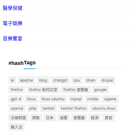
醫學保健
電子娛樂
音樂饗宴
Tags
#hash
ai
apache
blog
chatgpt
cpu
dram
drupal
firefox
firefox 新同文堂
firefox 瀏覽器
google
gpt-4
linux
linux ubuntu
mysql
nvidia
ogame
openai
php
twitter
twitter firefox
ubuntu linux
分級制度
微軟
日本
油價
瀏覽器
經濟
資安
輸入法