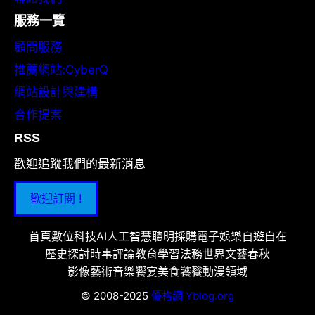
服務一覽
顧問服務
推薦網站:CyberQ
網站設計與建構
合作提案
RSS
歡迎追蹤我們的最新消息
歡迎訂閱 !
首頁
數位科技
AI人工智慧
聰明採購
電子娛樂
自遊自在
歷史探討
時事評論
教育學習
法務世界
文藝春秋
影像藝術
音樂饗宴
美食饕餮
動漫領域
© 2008-2025
優格網 Yblog.org