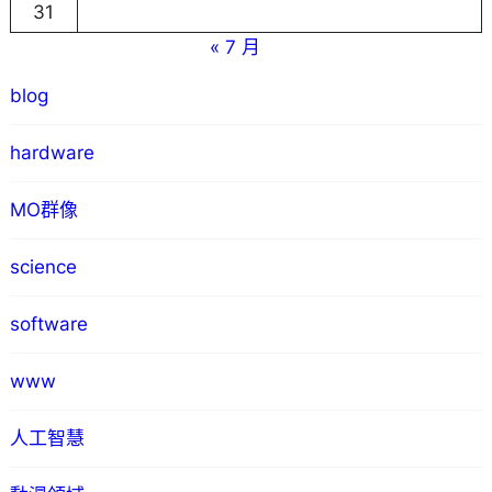
31
« 7 月
blog
hardware
MO群像
science
software
www
人工智慧