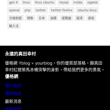
gpt-4
linux
linux ubuntu
mysql
nvidia
ogame
openai
php
twitter
twitter firefox
ubuntu linux
分級制度
微軟
日本
油價
瀏覽器
經濟
資安
輸入法
永遠的真田幸村
優格網 Yblog = yourblog，你的優質部落格。願真田
幸村紅鎧策馬赤備突擊的身影，帶給我們更多的勇氣。
優格網
關於我們
團隊組成
最新消息
聯絡我們