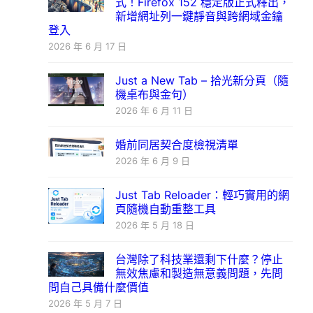
式！Firefox 152 穩定版正式釋出，
新增網址列一鍵靜音與跨網域金鑰
登入
2026 年 6 月 17 日
Just a New Tab – 拾光新分頁（隨
機桌布與金句）
2026 年 6 月 11 日
婚前同居契合度檢視清單
2026 年 6 月 9 日
Just Tab Reloader：輕巧實用的網
頁隨機自動重整工具
2026 年 5 月 18 日
台灣除了科技業還剩下什麼？停止
無效焦慮和製造無意義問題，先問
問自己具備什麼價值
2026 年 5 月 7 日