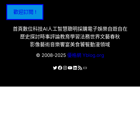
歡迎訂閱 !
首頁
數位科技
AI人工智慧
聰明採購
電子娛樂
自遊自在
歷史探討
時事評論
教育學習
法務世界
文藝春秋
影像藝術
音樂饗宴
美食饕餮
動漫領域
© 2008-2025
優格網 Yblog.org
X
Facebook
Instagram
YouTube
LinkedIn
RSS 資訊提供
連結