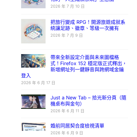
2026 年 7 月 10 日
把旅行變成 RPG！開源旅遊成就系
統讓足跡、徽章、等級一次擁有
2026 年 7 月 9 日
帶來全新設定介面與未來圖檔格
式！Firefox 152 穩定版正式釋出，
新增網址列一鍵靜音與跨網域金鑰
登入
2026 年 6 月 17 日
Just a New Tab – 拾光新分頁（隨
機桌布與金句）
2026 年 6 月 11 日
婚前同居契合度檢視清單
2026 年 6 月 9 日