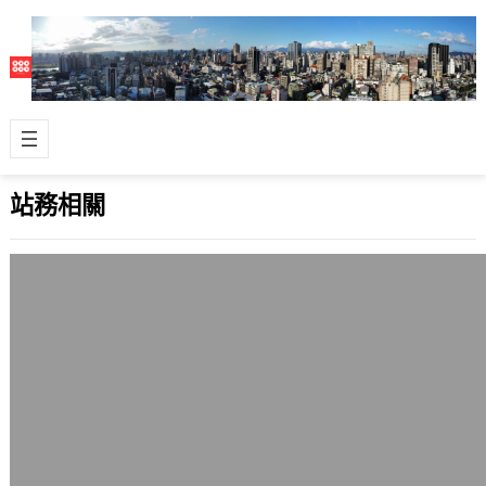
站務相關
連線突然順暢，原來是router重開就好了
2005 年 1 月 19 日
這幾天網路效率並沒有以前好，連我自
己瀏覽網頁都覺得怎麼有一點點怪怪
的。前一段時間想使用router的管理介
面，…