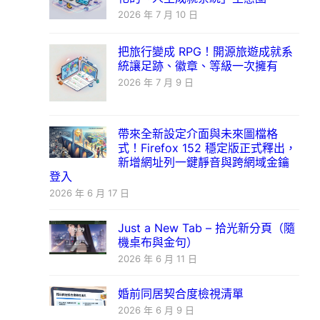
2026 年 7 月 10 日
把旅行變成 RPG！開源旅遊成就系
統讓足跡、徽章、等級一次擁有
2026 年 7 月 9 日
帶來全新設定介面與未來圖檔格
式！Firefox 152 穩定版正式釋出，
新增網址列一鍵靜音與跨網域金鑰
登入
2026 年 6 月 17 日
Just a New Tab – 拾光新分頁（隨
機桌布與金句）
2026 年 6 月 11 日
婚前同居契合度檢視清單
2026 年 6 月 9 日