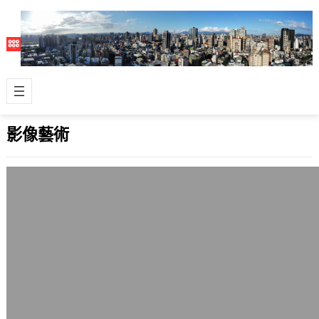
影像藝術
喜歡《色，戒》電影的氛圍
2007 年 10 月 13 日
李安執導的電影《色，戒》(Lust,
Caution, 2007)，看完的感覺確實很
棒，簡單地分享一下感想，內…