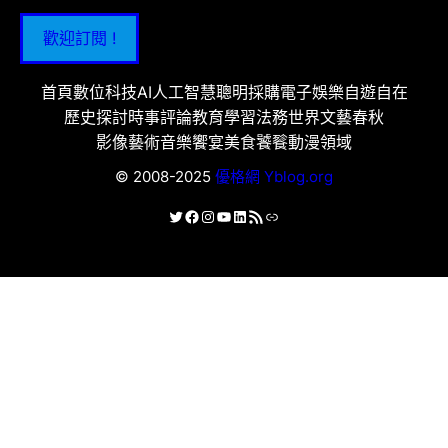
歡迎訂閱 !
首頁
數位科技
AI人工智慧
聰明採購
電子娛樂
自遊自在
歷史探討
時事評論
教育學習
法務世界
文藝春秋
影像藝術
音樂饗宴
美食饕餮
動漫領域
© 2008-2025
優格網 Yblog.org
X
Facebook
Instagram
YouTube
LinkedIn
RSS 資訊提供
連結