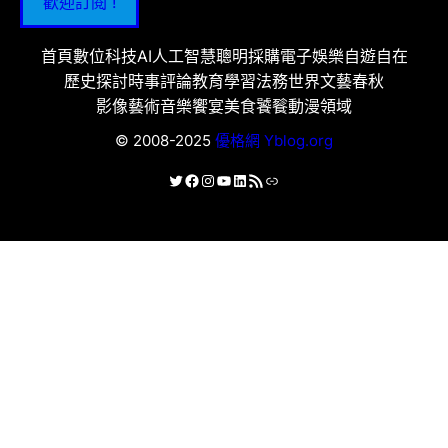
歡迎訂閱 !
首頁
數位科技
AI人工智慧
聰明採購
電子娛樂
自遊自在
歷史探討
時事評論
教育學習
法務世界
文藝春秋
影像藝術
音樂饗宴
美食饕餮
動漫領域
© 2008-2025
優格網 Yblog.org
X
Facebook
Instagram
YouTube
LinkedIn
RSS 資訊提供
連結