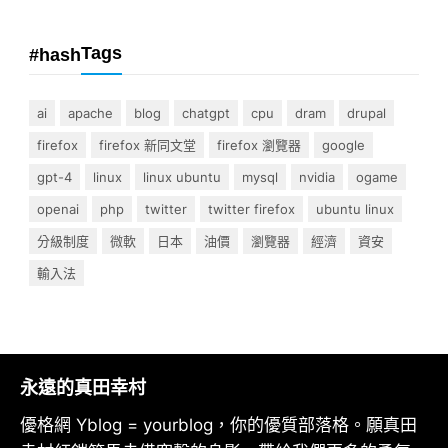
Tags
#hash
ai
apache
blog
chatgpt
cpu
dram
drupal
firefox
firefox 新同文堂
firefox 瀏覽器
google
gpt-4
linux
linux ubuntu
mysql
nvidia
ogame
openai
php
twitter
twitter firefox
ubuntu linux
分級制度
微軟
日本
油價
瀏覽器
經濟
資安
輸入法
永遠的真田幸村
優格網 Yblog = yourblog，你的優質部落格。願真田