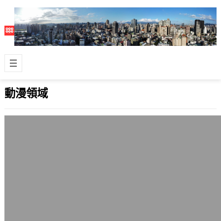
動漫領域
現代人職場文化中的阿Q精神式勝利：呆
伯特
2007 年 11 月 5 日
根據呆伯特法則，全世界有5%的人是
白癡，5%的人什麼都買，所以產品最
低銷售率應該是10%。 呆伯特
（Dilbe…