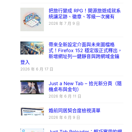
把旅行變成 RPG！開源旅遊成就系
統讓足跡、徽章、等級一次擁有
2026 年 7 月 9 日
帶來全新設定介面與未來圖檔格
式！Firefox 152 穩定版正式釋出，
新增網址列一鍵靜音與跨網域金鑰
登入
2026 年 6 月 17 日
Just a New Tab – 拾光新分頁（隨
機桌布與金句）
2026 年 6 月 11 日
婚前同居契合度檢視清單
2026 年 6 月 9 日
Just Tab Reloader：輕巧實用的網