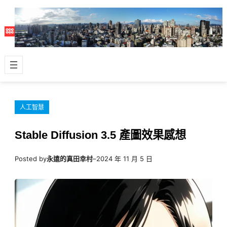
跳
至
主
要
內
容
人工智慧
Stable Diffusion 3.5 產圖效果感想
Posted by
永遠的真田幸村
–
2024 年 11 月 5 日