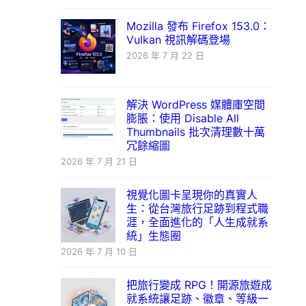
Mozilla 發布 Firefox 153.0：
Vulkan 視訊解碼登場
2026 年 7 月 22 日
解決 WordPress 媒體庫空間
膨脹：使用 Disable All
Thumbnails 批次清理數十萬
冗餘縮圖
2026 年 7 月 21 日
視覺化圖卡呈現你的真實人
生：從台灣旅行足跡到程式職
涯，全面進化的「人生成就系
統」生態圈
2026 年 7 月 10 日
把旅行變成 RPG！開源旅遊成
就系統讓足跡、徽章、等級一