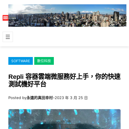
跳
至
主
要
內
容
SOFTWARE
數位科技
Repli 容器雲端微服務好上手，你的快速
測試機好平台
Posted by
永遠的真田幸村
–
2023 年 3 月 25 日