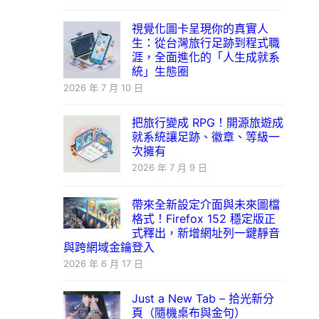
視覺化圖卡呈現你的真實人
生：從台灣旅行足跡到程式職
涯，全面進化的「人生成就系
統」生態圈
2026 年 7 月 10 日
把旅行變成 RPG！開源旅遊成
就系統讓足跡、徽章、等級一
次擁有
2026 年 7 月 9 日
帶來全新設定介面與未來圖檔
格式！Firefox 152 穩定版正
式釋出，新增網址列一鍵靜音
與跨網域金鑰登入
2026 年 6 月 17 日
Just a New Tab – 拾光新分
頁（隨機桌布與金句）