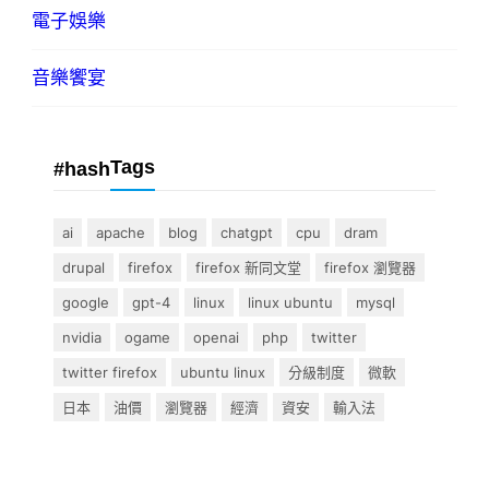
電子娛樂
音樂饗宴
Tags
#hash
ai
apache
blog
chatgpt
cpu
dram
drupal
firefox
firefox 新同文堂
firefox 瀏覽器
google
gpt-4
linux
linux ubuntu
mysql
nvidia
ogame
openai
php
twitter
twitter firefox
ubuntu linux
分級制度
微軟
日本
油價
瀏覽器
經濟
資安
輸入法