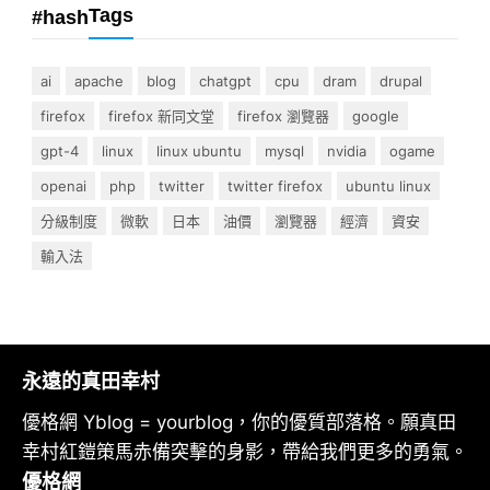
Tags
#hash
ai
apache
blog
chatgpt
cpu
dram
drupal
firefox
firefox 新同文堂
firefox 瀏覽器
google
gpt-4
linux
linux ubuntu
mysql
nvidia
ogame
openai
php
twitter
twitter firefox
ubuntu linux
分級制度
微軟
日本
油價
瀏覽器
經濟
資安
輸入法
永遠的真田幸村
優格網 Yblog = yourblog，你的優質部落格。願真田
幸村紅鎧策馬赤備突擊的身影，帶給我們更多的勇氣。
優格網