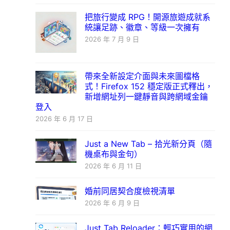
把旅行變成 RPG！開源旅遊成就系
統讓足跡、徽章、等級一次擁有
2026 年 7 月 9 日
帶來全新設定介面與未來圖檔格
式！Firefox 152 穩定版正式釋出，
新增網址列一鍵靜音與跨網域金鑰
登入
2026 年 6 月 17 日
Just a New Tab – 拾光新分頁（隨
機桌布與金句）
2026 年 6 月 11 日
婚前同居契合度檢視清單
2026 年 6 月 9 日
Just Tab Reloader：輕巧實用的網