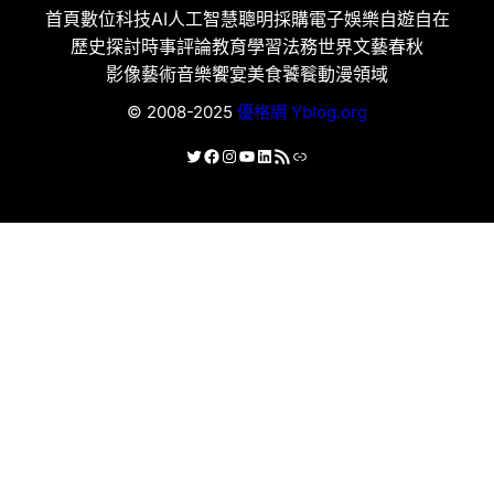
首頁
數位科技
AI人工智慧
聰明採購
電子娛樂
自遊自在
歷史探討
時事評論
教育學習
法務世界
文藝春秋
影像藝術
音樂饗宴
美食饕餮
動漫領域
© 2008-2025
優格網 Yblog.org
X
Facebook
Instagram
YouTube
LinkedIn
RSS 資訊提供
連結