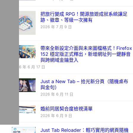
把旅行變成 RPG！開源旅遊成就系統讓足
跡、徽章、等級一次擁有
2026 年 7 月 9 日
帶來全新設定介面與未來圖檔格式！Firefox
152 穩定版正式釋出，新增網址列一鍵靜音
與跨網域金鑰登入
2026 年 6 月 17 日
Just a New Tab – 拾光新分頁（隨機桌布
與金句）
2026 年 6 月 11 日
婚前同居契合度檢視清單
2026 年 6 月 9 日
Just Tab Reloader：輕巧實用的網頁隨機