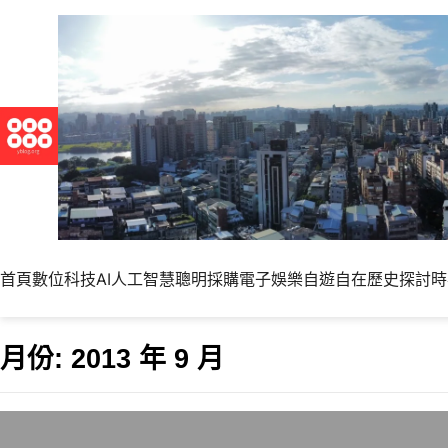
首頁
數位科技
AI人工智慧
聰明採購
電子娛樂
自遊自在
歷史探討
時
月份:
2013 年 9 月
聯合新聞網的讀者