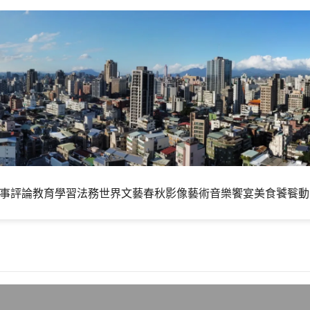
事評論
教育學習
法務世界
文藝春秋
影像藝術
音樂饗宴
美食饕餮
動
留言之低落，反應網站管理者之無能