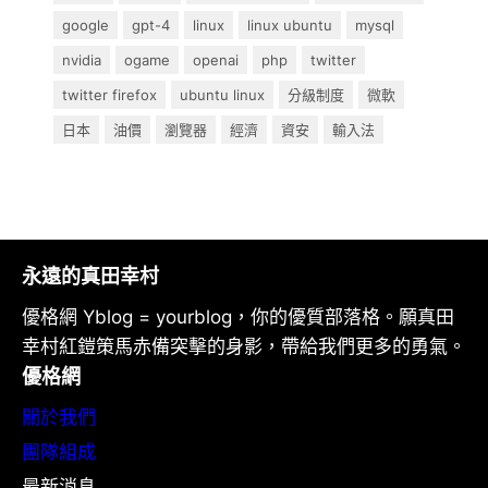
google
gpt-4
linux
linux ubuntu
mysql
nvidia
ogame
openai
php
twitter
twitter firefox
ubuntu linux
分級制度
微軟
日本
油價
瀏覽器
經濟
資安
輸入法
永遠的真田幸村
優格網 Yblog = yourblog，你的優質部落格。願真田
幸村紅鎧策馬赤備突擊的身影，帶給我們更多的勇氣。
優格網
關於我們
團隊組成
最新消息