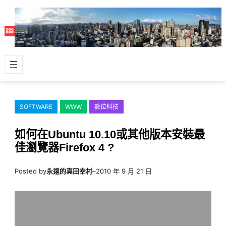
跳
至
主
要
內
容
SOFTWARE
WWW
數位科技
如何在Ubuntu 10.10或其他版本安裝最
佳瀏覽器Firefox 4 ?
Posted by
永遠的真田幸村
–
2010 年 9 月 21 日