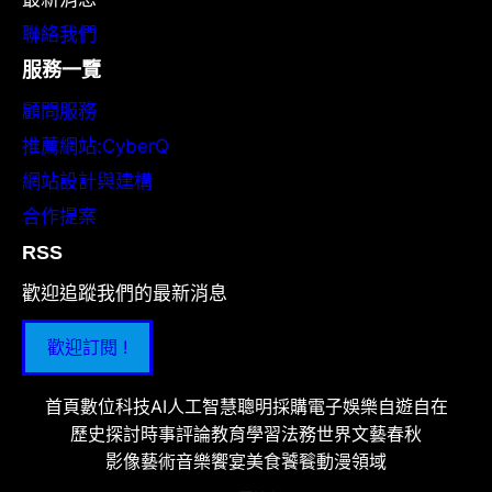
聯絡我們
服務一覽
顧問服務
推薦網站:CyberQ
網站設計與建構
合作提案
RSS
歡迎追蹤我們的最新消息
歡迎訂閱 !
首頁
數位科技
AI人工智慧
聰明採購
電子娛樂
自遊自在
歷史探討
時事評論
教育學習
法務世界
文藝春秋
影像藝術
音樂饗宴
美食饕餮
動漫領域