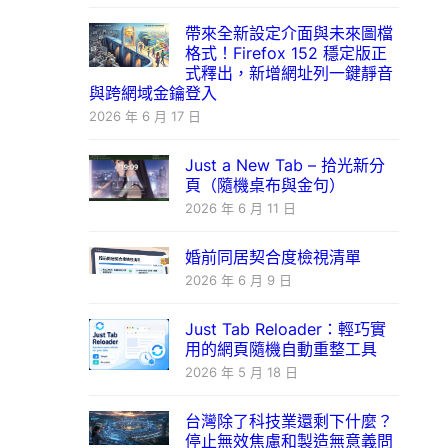
帶來全新設定介面與未來圖檔
格式！Firefox 152 穩定版正
式釋出，新增網址列一鍵靜音
與跨網域金鑰登入
2026 年 6 月 17 日
Just a New Tab – 拾光新分
頁（隨機桌布與金句）
2026 年 6 月 11 日
婚前同居契合度檢視清單
2026 年 6 月 9 日
Just Tab Reloader：輕巧實
用的網頁隨機自動重整工具
2026 年 5 月 18 日
台灣除了科技業還剩下什麼？
停止無效焦慮和製造無意義問