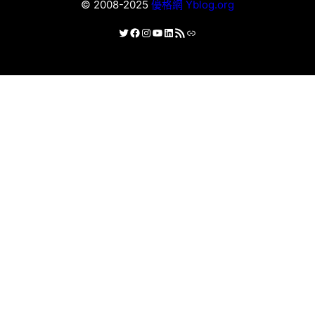
© 2008-2025
優格網 Yblog.org
X
Facebook
Instagram
YouTube
LinkedIn
RSS 資訊提供
連結