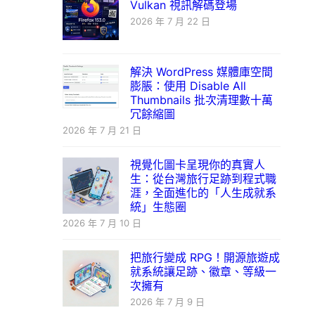
Vulkan 視訊解碼登場
2026 年 7 月 22 日
解決 WordPress 媒體庫空間
膨脹：使用 Disable All
Thumbnails 批次清理數十萬
冗餘縮圖
2026 年 7 月 21 日
視覺化圖卡呈現你的真實人
生：從台灣旅行足跡到程式職
涯，全面進化的「人生成就系
統」生態圈
2026 年 7 月 10 日
把旅行變成 RPG！開源旅遊成
就系統讓足跡、徽章、等級一
次擁有
2026 年 7 月 9 日