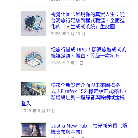
視覺化圖卡呈現你的真實人生：從
台灣旅行足跡到程式職涯，全面進
化的「人生成就系統」生態圈
2026 年 7 月 10 日
把旅行變成 RPG！開源旅遊成就系
統讓足跡、徽章、等級一次擁有
2026 年 7 月 9 日
帶來全新設定介面與未來圖檔格
式！Firefox 152 穩定版正式釋出，
新增網址列一鍵靜音與跨網域金鑰
登入
2026 年 6 月 17 日
Just a New Tab – 拾光新分頁（隨
機桌布與金句）