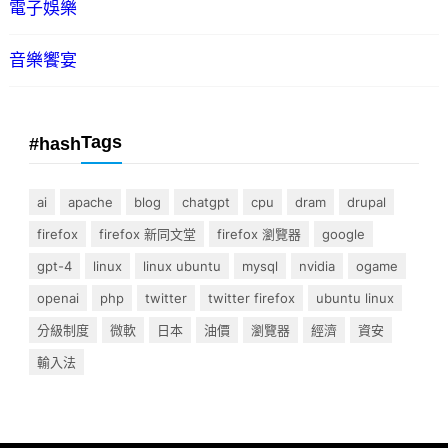
電子娛樂
音樂饗宴
Tags
#hash
ai
apache
blog
chatgpt
cpu
dram
drupal
firefox
firefox 新同文堂
firefox 瀏覽器
google
gpt-4
linux
linux ubuntu
mysql
nvidia
ogame
openai
php
twitter
twitter firefox
ubuntu linux
分級制度
微軟
日本
油價
瀏覽器
經濟
資安
輸入法