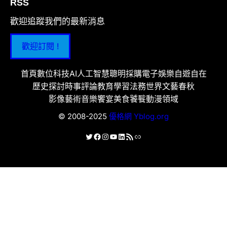
RSS
歡迎追蹤我們的最新消息
歡迎訂閱 !
首頁
數位科技
AI人工智慧
聰明採購
電子娛樂
自遊自在
歷史探討
時事評論
教育學習
法務世界
文藝春秋
影像藝術
音樂饗宴
美食饕餮
動漫領域
© 2008-2025
優格網 Yblog.org
X
Facebook
Instagram
YouTube
LinkedIn
RSS 資訊提供
連結