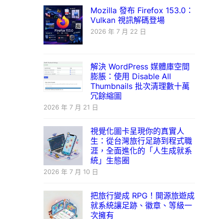
Mozilla 發布 Firefox 153.0：
Vulkan 視訊解碼登場
2026 年 7 月 22 日
解決 WordPress 媒體庫空間
膨脹：使用 Disable All
Thumbnails 批次清理數十萬
冗餘縮圖
2026 年 7 月 21 日
視覺化圖卡呈現你的真實人
生：從台灣旅行足跡到程式職
涯，全面進化的「人生成就系
統」生態圈
2026 年 7 月 10 日
把旅行變成 RPG！開源旅遊成
就系統讓足跡、徽章、等級一
次擁有