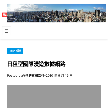
跳
至
主
要
內
容
聰明採購
日租型國際漫遊數據網路
Posted by
永遠的真田幸村
–
2010 年 9 月 19 日