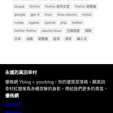
drupal
firefox
firefox 新同文堂
firefox 瀏覽器
google
gpt-4
linux
linux ubuntu
mysql
nvidia
ogame
openai
php
twitter
twitter firefox
ubuntu linux
分級制度
微軟
日本
油價
瀏覽器
經濟
資安
輸入法
永遠的真田幸村
優格網 Yblog = yourblog，你的優質部落格。願真田
幸村紅鎧策馬赤備突擊的身影，帶給我們更多的勇氣。
優格網
關於我們