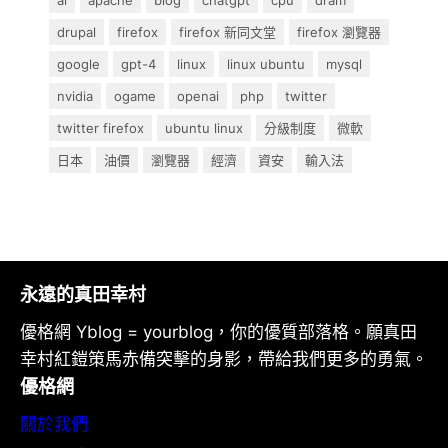
ai
apache
blog
chatgpt
cpu
dram
drupal
firefox
firefox 新同文堂
firefox 瀏覽器
google
gpt-4
linux
linux ubuntu
mysql
nvidia
ogame
openai
php
twitter
twitter firefox
ubuntu linux
分級制度
微軟
日本
油價
瀏覽器
經濟
資安
輸入法
永遠的真田幸村
優格網 Yblog = yourblog，你的優質部落格。願真田
幸村紅鎧策馬赤備突擊的身影，帶給我們更多的勇氣。
優格網
關於我們