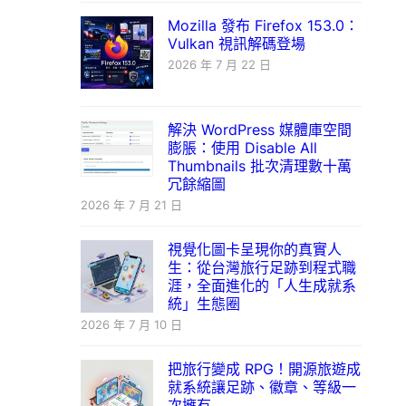
Mozilla 發布 Firefox 153.0：
Vulkan 視訊解碼登場
2026 年 7 月 22 日
解決 WordPress 媒體庫空間
膨脹：使用 Disable All
Thumbnails 批次清理數十萬
冗餘縮圖
2026 年 7 月 21 日
視覺化圖卡呈現你的真實人
生：從台灣旅行足跡到程式職
涯，全面進化的「人生成就系
統」生態圈
2026 年 7 月 10 日
把旅行變成 RPG！開源旅遊成
就系統讓足跡、徽章、等級一
次擁有