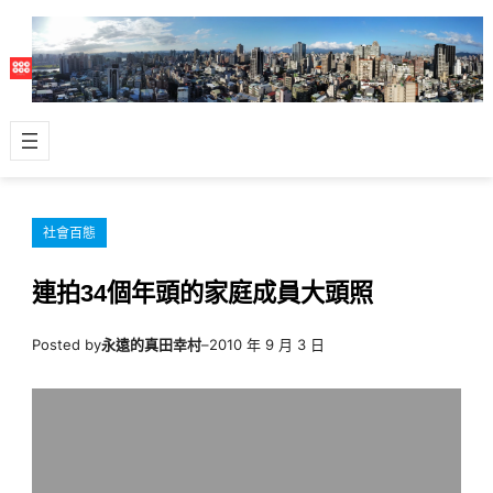
跳
至
主
要
內
容
社會百態
連拍34個年頭的家庭成員大頭照
Posted by
永遠的真田幸村
–
2010 年 9 月 3 日