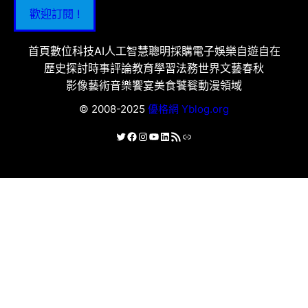
歡迎訂閱 !
首頁
數位科技
AI人工智慧
聰明採購
電子娛樂
自遊自在
歷史探討
時事評論
教育學習
法務世界
文藝春秋
影像藝術
音樂饗宴
美食饕餮
動漫領域
© 2008-2025
優格網 Yblog.org
X
Facebook
Instagram
YouTube
LinkedIn
RSS 資訊提供
連結