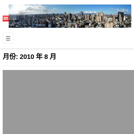
月份:
2010 年 8 月
KMT 11/21的失敗遊行小感 – 2010台灣五
都選舉觀察2
2010 年 8 月 21 日
當初看了這篇國民黨11/21遊行主軸、
主題演變歷史的史料後，心中所想的，
覺得這是一場不知為何而戰，不知為誰
而戰…