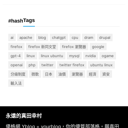
Tags
#hash
ai
apache
blog
chatgpt
cpu
dram
drupal
firefox
firefox 新同文堂
firefox 瀏覽器
google
gpt-4
linux
linux ubuntu
mysql
nvidia
ogame
openai
php
twitter
twitter firefox
ubuntu linux
分級制度
微軟
日本
油價
瀏覽器
經濟
資安
輸入法
永遠的真田幸村
優格網 Yblog = yourblog，你的優質部落格。願真田