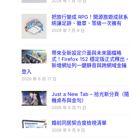
2026 年 7 月 10 日
把旅行變成 RPG！開源旅遊成就系
統讓足跡、徽章、等級一次擁有
2026 年 7 月 9 日
帶來全新設定介面與未來圖檔格
式！Firefox 152 穩定版正式釋出，
新增網址列一鍵靜音與跨網域金鑰
登入
2026 年 6 月 17 日
Just a New Tab – 拾光新分頁（隨
機桌布與金句）
2026 年 6 月 11 日
婚前同居契合度檢視清單
2026 年 6 月 9 日