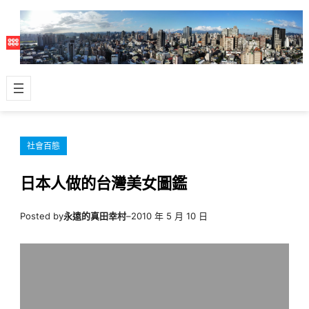
跳
至
主
要
內
容
社會百態
日本人做的台灣美女圖鑑
Posted by
永遠的真田幸村
–
2010 年 5 月 10 日