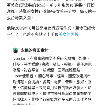
著美女(穿泳裝的女生)、ギャル系美女(染髮、打扮
洋風、時髦的女性)、制服美女等來分類，每天貼一
張台灣美女圖。
他從2009年6月就開始進行這項作業，至今已經快
一年了，也差不多貼了上千位
美女的照片
。
永遠的真田幸村
Ivan Lin，有豐富的國際產業研究機構、智庫、
科技、平面媒體 (書籍、雜誌、報紙)、電子廣電
媒體、影音平台、新媒體、國際媒體經驗，
Linux使用者。 關心時事、經濟、開源軟體與市
場情報，喜閱讀、書寫、電影、音樂、旅遊、歷
史，信仰科學。是能善用科技的新舊媒體人、熟
悉媒體的科技人、懂得市場分析與產業趨勢的半
個法律人、能整合行銷概念的多元內容工作者與