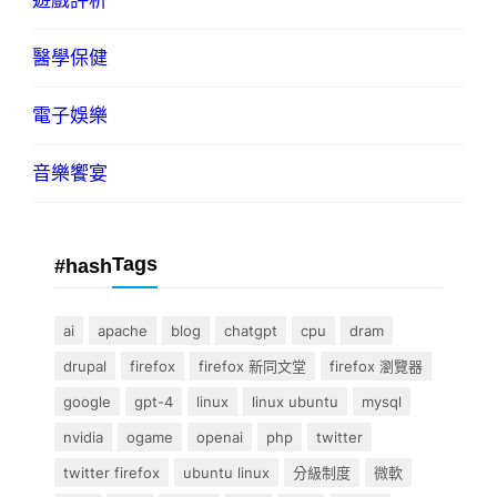
遊戲評析
醫學保健
電子娛樂
音樂饗宴
Tags
#hash
ai
apache
blog
chatgpt
cpu
dram
drupal
firefox
firefox 新同文堂
firefox 瀏覽器
google
gpt-4
linux
linux ubuntu
mysql
nvidia
ogame
openai
php
twitter
twitter firefox
ubuntu linux
分級制度
微軟