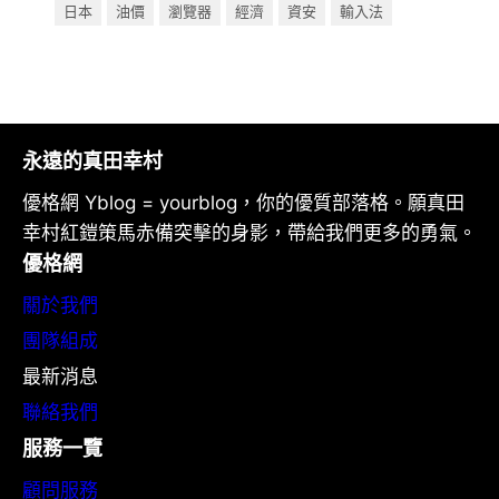
日本
油價
瀏覽器
經濟
資安
輸入法
永遠的真田幸村
優格網 Yblog = yourblog，你的優質部落格。願真田
幸村紅鎧策馬赤備突擊的身影，帶給我們更多的勇氣。
優格網
關於我們
團隊組成
最新消息
聯絡我們
服務一覽
顧問服務