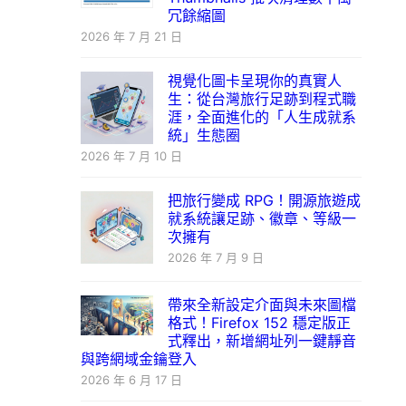
冗餘縮圖
2026 年 7 月 21 日
視覺化圖卡呈現你的真實人
生：從台灣旅行足跡到程式職
涯，全面進化的「人生成就系
統」生態圈
2026 年 7 月 10 日
把旅行變成 RPG！開源旅遊成
就系統讓足跡、徽章、等級一
次擁有
2026 年 7 月 9 日
帶來全新設定介面與未來圖檔
格式！Firefox 152 穩定版正
式釋出，新增網址列一鍵靜音
與跨網域金鑰登入
2026 年 6 月 17 日