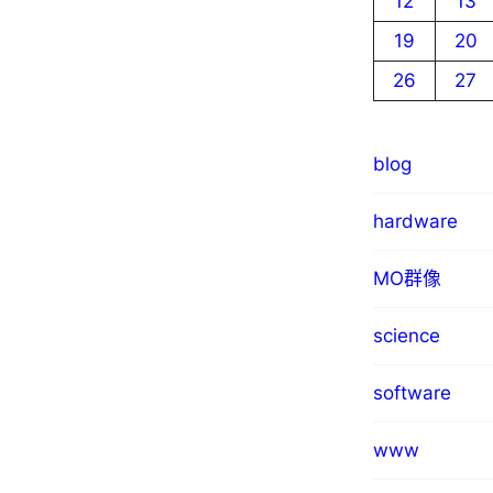
12
13
19
20
26
27
blog
hardware
MO群像
science
software
www