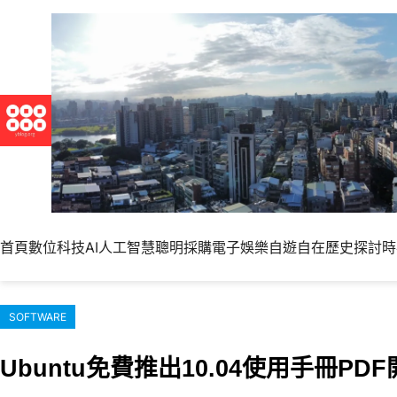
跳
至
主
要
內
容
首頁
數位科技
AI人工智慧
聰明採購
電子娛樂
自遊自在
歷史探討
時
SOFTWARE
Ubuntu免費推出10.04使用手冊PD