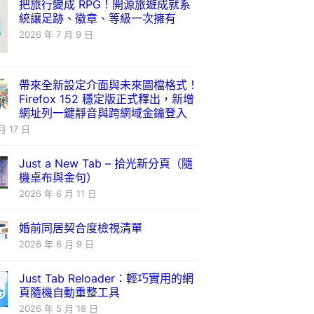
把旅行變成 RPG！開源旅遊成就系
統讓足跡、徽章、等級一次擁有
2026 年 7 月 9 日
帶來全新設定介面與未來圖檔格式！
Firefox 152 穩定版正式釋出，新增
網址列一鍵靜音與跨網域金鑰登入
月 17 日
Just a New Tab – 拾光新分頁（隨
機桌布與金句）
2026 年 6 月 11 日
婚前同居契合度檢視清單
2026 年 6 月 9 日
Just Tab Reloader：輕巧實用的網
頁隨機自動重整工具
2026 年 5 月 18 日