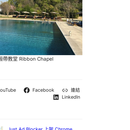
教堂 Ribbon Chapel
ouTube
Facebook
連結
LinkedIn
Just Ad Blocker 上架 Chrome