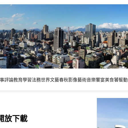
事評論
教育學習
法務世界
文藝春秋
影像藝術
音樂饗宴
美食饕餮
動
F開放下載