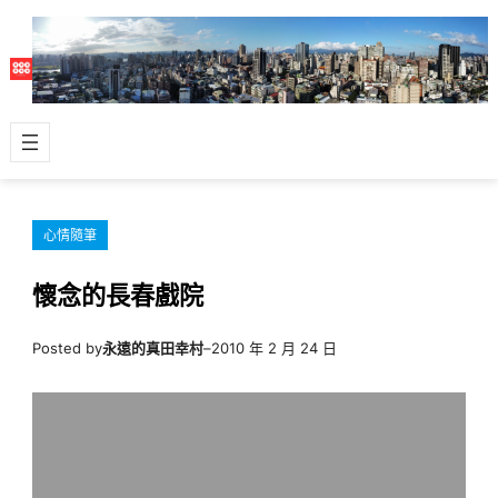
跳
至
主
要
內
容
心情隨筆
懷念的長春戲院
Posted by
永遠的真田幸村
–
2010 年 2 月 24 日