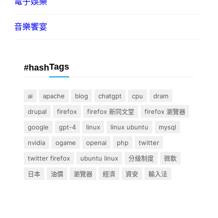
電子娛樂
音樂饗宴
Tags
#hash
ai
apache
blog
chatgpt
cpu
dram
drupal
firefox
firefox 新同文堂
firefox 瀏覽器
google
gpt-4
linux
linux ubuntu
mysql
nvidia
ogame
openai
php
twitter
twitter firefox
ubuntu linux
分級制度
微軟
日本
油價
瀏覽器
經濟
資安
輸入法