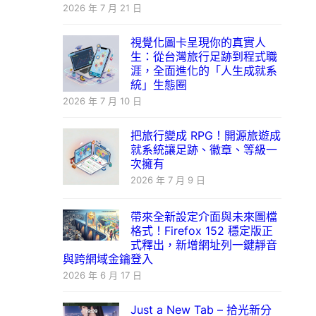
2026 年 7 月 21 日
視覺化圖卡呈現你的真實人
生：從台灣旅行足跡到程式職
涯，全面進化的「人生成就系
統」生態圈
2026 年 7 月 10 日
把旅行變成 RPG！開源旅遊成
就系統讓足跡、徽章、等級一
次擁有
2026 年 7 月 9 日
帶來全新設定介面與未來圖檔
格式！Firefox 152 穩定版正
式釋出，新增網址列一鍵靜音
與跨網域金鑰登入
2026 年 6 月 17 日
Just a New Tab – 拾光新分