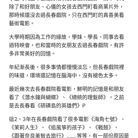
除了和好朋友、心儀的女孩去西門町看商業片外，
那時候還沒去過長春戲院，只在西門町的真善美看
藝術電影。
大學時期因為工作的緣故，學妹、學長、同事去看
過特映會，也和當時的女朋友去過長春戲院，有許
多非常美好的回憶。
年紀漸長後，很多事情都慢慢淡忘，但長春戲院裡
的味道，環境還記憶在腦海中，沒有褪色太多。
最近幾次去長春戲院看電影，鮮明的記憶是和朋友
看了《潛水鐘與蝴蝶》、《總統的理髮師》，之前
是去長春看《硫磺島的英雄們》P
這2、3年在長春戲院看了很多電影《海角七號》、
《茉莉人生》、《追風箏的孩子》、《戰鼓》、
《跟著奈良美智去旅行》…….等等，有一部份原因是