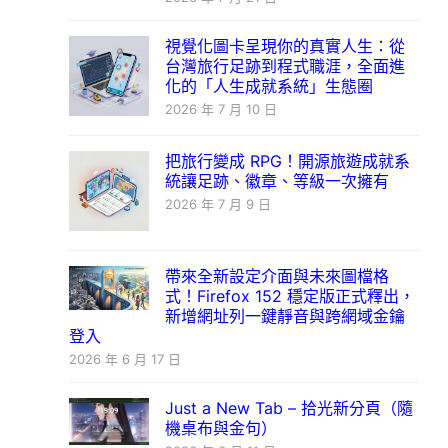
視覺化圖卡呈現你的真實人生：從
台灣旅行足跡到程式職涯，全面進
化的「人生成就系統」生態圈
2026 年 7 月 10 日
把旅行變成 RPG！開源旅遊成就系
統讓足跡、徽章、等級一次擁有
2026 年 7 月 9 日
帶來全新設定介面與未來圖檔格
式！Firefox 152 穩定版正式釋出，
新增網址列一鍵靜音與跨網域金鑰
登入
2026 年 6 月 17 日
Just a New Tab – 拾光新分頁（隨
機桌布與金句）