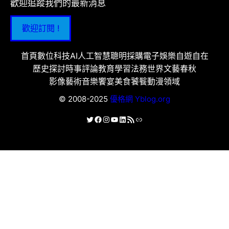
歡迎追蹤我們的最新消息
歡迎訂閱 !
首頁
數位科技
AI人工智慧
聰明採購
電子娛樂
自遊自在
歷史探討
時事評論
教育學習
法務世界
文藝春秋
影像藝術
音樂饗宴
美食饕餮
動漫領域
© 2008-2025
優格網 Yblog.org
X
Facebook
Instagram
YouTube
LinkedIn
RSS 資訊提供
連結