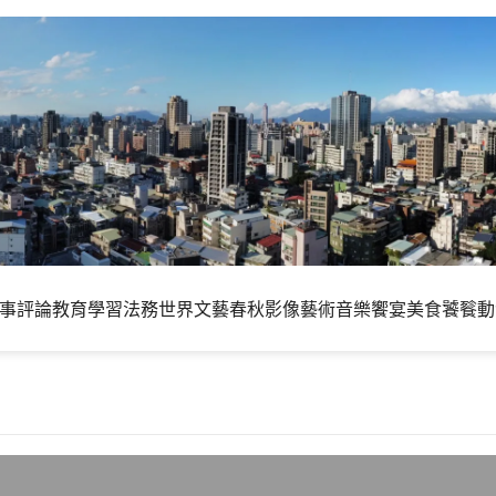
事評論
教育學習
法務世界
文藝春秋
影像藝術
音樂饗宴
美食饕餮
動
選舉結果的關係 – 2010台灣五都選舉觀察1