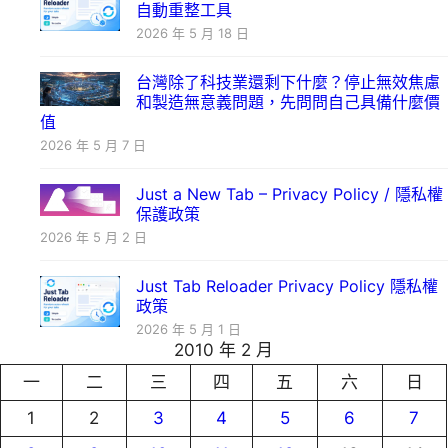
自動重整工具
2026 年 5 月 18 日
台灣除了科技業還剩下什麼？停止無效焦慮
和製造無意義問題，先問問自己具備什麼價
值
2026 年 5 月 7 日
Just a New Tab – Privacy Policy / 隱私權
保護政策
2026 年 5 月 2 日
Just Tab Reloader Privacy Policy 隱私權
政策
2026 年 5 月 1 日
2010 年 2 月
一
二
三
四
五
六
日
1
2
3
4
5
6
7