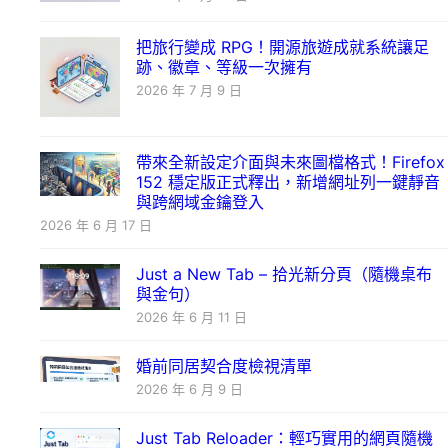
把旅行變成 RPG！開源旅遊成就系統讓足
跡、徽章、等級一次擁有
2026 年 7 月 9 日
帶來全新設定介面與未來圖檔格式！Firefox
152 穩定版正式釋出，新增網址列一鍵靜音
與跨網域金鑰登入
2026 年 6 月 17 日
Just a New Tab – 拾光新分頁（隨機桌布
與金句）
2026 年 6 月 11 日
婚前同居契合度檢視清單
2026 年 6 月 9 日
Just Tab Reloader：輕巧實用的網頁隨機