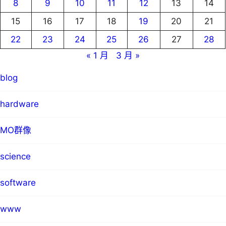
8
9
10
11
12
13
14
15
16
17
18
19
20
21
22
23
24
25
26
27
28
« 1 月
3 月 »
blog
hardware
MO群像
science
software
www