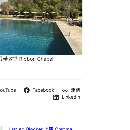
教堂 Ribbon Chapel
ouTube
Facebook
連結
LinkedIn
Just Ad Blocker 上架 Chrome