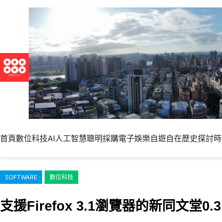
跳
至
主
要
內
容
首頁
數位科技
AI人工智慧
聰明採購
電子娛樂
自遊自在
歷史探討
時
SOFTWARE
數位科技
支援Firefox 3.1瀏覽器的新同文堂0.3.