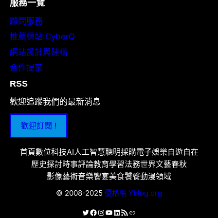
服務一覽
顧問服務
推薦網站:CyberQ
網站設計與建構
合作提案
RSS
歡迎追蹤我們的最新消息
歡迎訂閱 !
首頁
數位科技
AI人工智慧
聰明採購
電子娛樂
自遊自在
歷史探討
時事評論
教育學習
法務世界
文藝春秋
影像藝術
音樂饗宴
美食饕餮
動漫領域
© 2008-2025
優格網 Yblog.org
X
Facebook
Instagram
YouTube
LinkedIn
RSS 資訊提供
連結