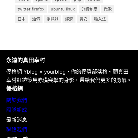
twitter firefox
ubuntu linux
分級制度
微軟
日本
油價
瀏覽器
經濟
資安
輸入法
永遠的真田幸村
優格網 Yblog = yourblog，你的優質部落格。願真田
幸村紅鎧策馬赤備突擊的身影，帶給我們更多的勇氣。
優格網
關於我們
團隊組成
最新消息
聯絡我們