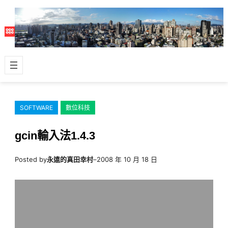
跳
至
主
要
內
容
SOFTWARE
數位科技
gcin輸入法1.4.3
Posted by
永遠的真田幸村
–
2008 年 10 月 18 日