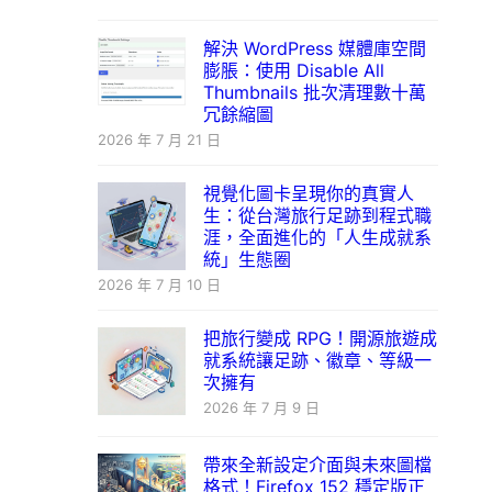
解決 WordPress 媒體庫空間
膨脹：使用 Disable All
Thumbnails 批次清理數十萬
冗餘縮圖
2026 年 7 月 21 日
視覺化圖卡呈現你的真實人
生：從台灣旅行足跡到程式職
涯，全面進化的「人生成就系
統」生態圈
2026 年 7 月 10 日
把旅行變成 RPG！開源旅遊成
就系統讓足跡、徽章、等級一
次擁有
2026 年 7 月 9 日
帶來全新設定介面與未來圖檔
格式！Firefox 152 穩定版正