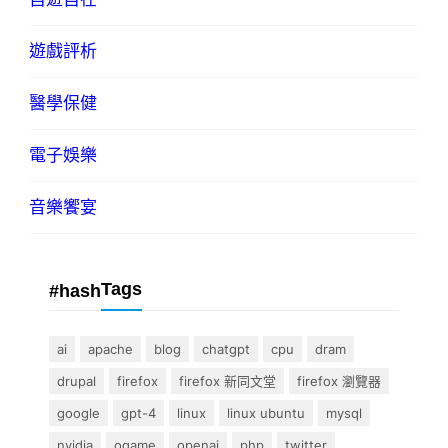
遊戲評析
醫學保健
電子娛樂
音樂饗宴
Tags
#hash
ai
apache
blog
chatgpt
cpu
dram
drupal
firefox
firefox 新同文堂
firefox 瀏覽器
google
gpt-4
linux
linux ubuntu
mysql
nvidia
ogame
openai
php
twitter