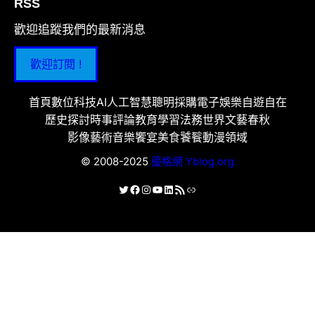
RSS
歡迎追蹤我們的最新消息
歡迎訂閱 !
首頁
數位科技
AI人工智慧
聰明採購
電子娛樂
自遊自在
歷史探討
時事評論
教育學習
法務世界
文藝春秋
影像藝術
音樂饗宴
美食饕餮
動漫領域
© 2008-2025
優格網 Yblog.org
X
Facebook
Instagram
YouTube
LinkedIn
RSS 資訊提供
連結