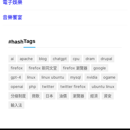
電子娛樂
音樂饗宴
Tags
#hash
ai
apache
blog
chatgpt
cpu
dram
drupal
firefox
firefox 新同文堂
firefox 瀏覽器
google
gpt-4
linux
linux ubuntu
mysql
nvidia
ogame
openai
php
twitter
twitter firefox
ubuntu linux
分級制度
微軟
日本
油價
瀏覽器
經濟
資安
輸入法