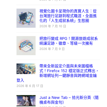
視覺化圖卡呈現你的真實人生：從
台灣旅行足跡到程式職涯，全面進
化的「人生成就系統」生態圈
2026 年 7 月 10 日
把旅行變成 RPG！開源旅遊成就系
統讓足跡、徽章、等級一次擁有
2026 年 7 月 9 日
帶來全新設定介面與未來圖檔格
式！Firefox 152 穩定版正式釋出，
新增網址列一鍵靜音與跨網域金鑰
登入
2026 年 6 月 17 日
Just a New Tab – 拾光新分頁（隨
機桌布與金句）