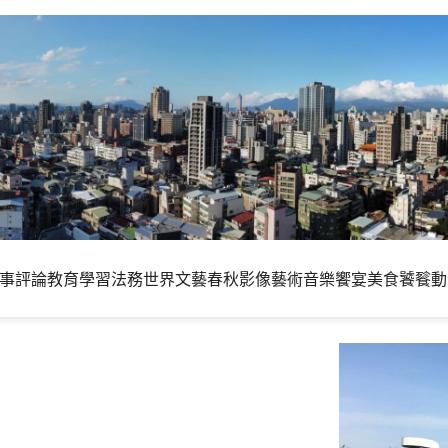
事評論
教育學習
法務世界
文藝春秋
影像藝術
音樂饗宴
美食饕餮
動