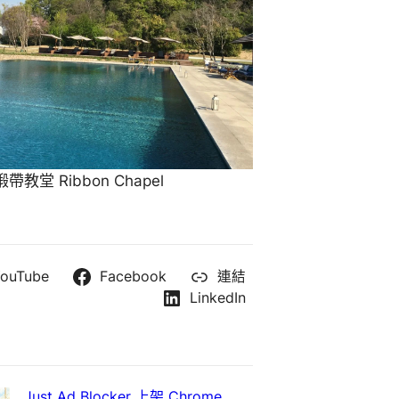
教堂 Ribbon Chapel
ouTube
Facebook
連結
LinkedIn
Just Ad Blocker 上架 Chrome