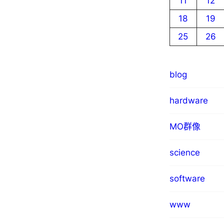
11
12
18
19
25
26
blog
hardware
MO群像
science
software
www