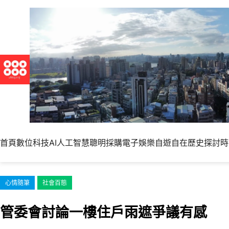
跳
至
主
要
內
容
首頁
數位科技
AI人工智慧
聰明採購
電子娛樂
自遊自在
歷史探討
時
心情隨筆
社會百態
管委會討論一樓住戶雨遮爭議有感