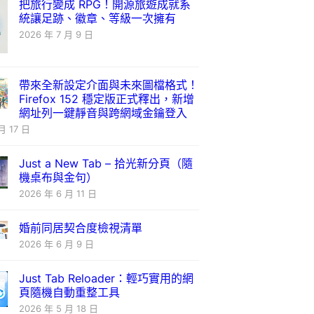
把旅行變成 RPG！開源旅遊成就系
統讓足跡、徽章、等級一次擁有
2026 年 7 月 9 日
帶來全新設定介面與未來圖檔格式！
Firefox 152 穩定版正式釋出，新增
網址列一鍵靜音與跨網域金鑰登入
月 17 日
Just a New Tab – 拾光新分頁（隨
機桌布與金句）
2026 年 6 月 11 日
婚前同居契合度檢視清單
2026 年 6 月 9 日
Just Tab Reloader：輕巧實用的網
頁隨機自動重整工具
2026 年 5 月 18 日