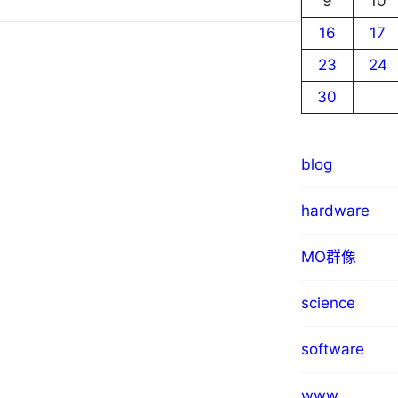
9
10
16
17
23
24
30
blog
hardware
MO群像
science
software
www