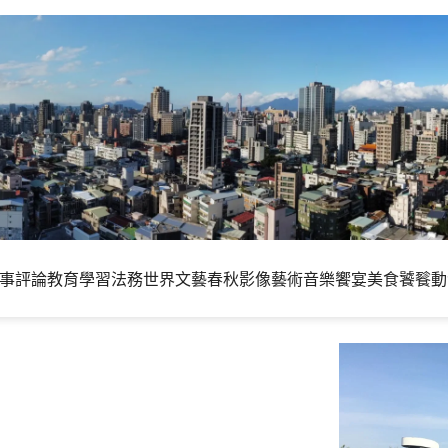
事評論
教育學習
法務世界
文藝春秋
影像藝術
音樂饗宴
美食饕餮
動