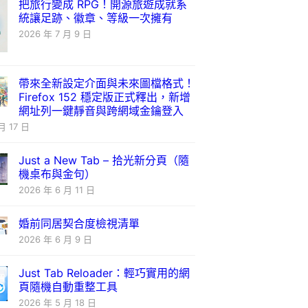
把旅行變成 RPG！開源旅遊成就系
統讓足跡、徽章、等級一次擁有
2026 年 7 月 9 日
帶來全新設定介面與未來圖檔格式！
Firefox 152 穩定版正式釋出，新增
網址列一鍵靜音與跨網域金鑰登入
月 17 日
Just a New Tab – 拾光新分頁（隨
機桌布與金句）
2026 年 6 月 11 日
婚前同居契合度檢視清單
2026 年 6 月 9 日
Just Tab Reloader：輕巧實用的網
頁隨機自動重整工具
2026 年 5 月 18 日