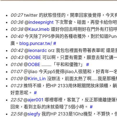
00:27
twitter 的狀態怪怪的，開車回家後覺得，今
00:36
@
indeepnight
下次聚會、碰面，再發卡給你吧 
00:38
@
KaurJmeb
還好你回去時剛好在門外有打招
00:40
今天除了PP5參與的各種收穫外，對於知道Pun
廣。
blog.puncar.tw/
#
00:42
@
leonardc
orz 我包包裡面有帶著表單呢 還是
00:43
@
OOBE
可以啊，只要有需要，願意去幫忙講
01:06
@
OOBE
……..「平和和優雅?」
#
01:07
＠ijliao 今天pp5覺得ijliao人很隨和，好
01:09
@
Kirin_Lin
沒辦法，前面太熱了啊…..我是那
01:23
推特不順，把HP 2133用休眠關閉放床頭櫃
好意思呢。
#
22:52
@
ajer001
哪裡哪裡，客氣了，反正那邊離捷運
回來，看到主臥的床就昏睡了5個小時。
#
22:58
@
siegfy
我的HP 2133是1Ghz機型，不算快，但是