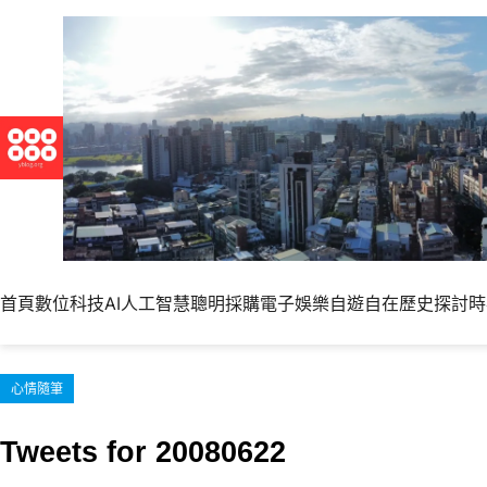
跳
至
主
要
內
容
首頁
數位科技
AI人工智慧
聰明採購
電子娛樂
自遊自在
歷史探討
時
心情隨筆
Tweets for 20080622