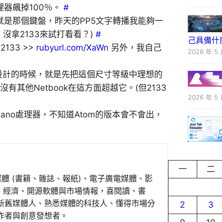
理器飆掉100％。
#
點就是那個鍵盤，昨天的PP5文字轉播我能夠一
沒拿2133來試打看看？)
#
己具備什
133 >>
rubyurl.com/XaWn
另外，我自己
2026 年 5 
2133當初設計的時候，就是先把這個尺寸等級中理想的
其他Netbook在這方面超越它。(但2133
2026 年 5 
用Nano處理器，不知道Atom的版本會不會出，
一
二
媒體 (書籍、雜誌、報紙)、電子廣電媒體、影
事、經濟、開源軟體與市場情報，喜閱讀、書
新舊媒體人、熟悉媒體的科技人、懂得市場分
2
3
作者與創意發想者。