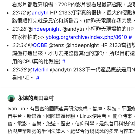
看影片都還算順暢。720P的影片觀看是最高極限，處
23:12
@
andytn
HP 2133打字真的很快，最大的優
路很順打完就是靠它和新酷音。(你昨天電腦在我旁邊，
23:28
@
indeepnight
@andytn 小柯昨天現場拍的HP 2
在家裡拍的>>
yblog.org/archive/index.php/8610
#
23:34
@
OOBE
@tenz @indeepnight HP 
鍵盤打造出來，才再去兜整機其他的部份，所以目前還沒有
用的CPU真的比較慢)
#
23:38
@
tylerlin
@andytn 2133下一代產品應該是
看HP吧。
#
永遠的真田幸村
Ivan Lin，有豐富的國際產業研究機構、智庫、科技、平面
音平台、新媒體、國際媒體經驗，Linux使用者。 關心時
寫、電影、音樂、旅遊、歷史，信仰科學。是能善用科技的
析與產業趨勢的半個法律人、能整合行銷概念的多元內容工