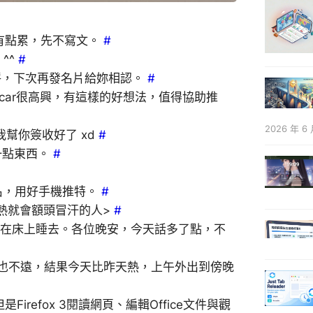
天有點累，先不寫文。
#
^^
#
呼，下次再發名片給妳相認。
#
car很高興，有這樣的好想法，值得協助推
2026 年 6 
我幫你簽收好了 xd
#
一點東西。
#
青年一名，用好手機推特。
#
種熱就會額頭冒汗的人>
#
，躺在床上睡去。各位晚安，今天話多了點，不
也不遠，結果今天比昨天熱，上午外出到傍晚
Firefox 3閱讀網頁、編輯Office文件與觀