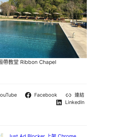
教堂 Ribbon Chapel
ouTube
Facebook
連結
LinkedIn
Just Ad Blocker 上架 Chrome