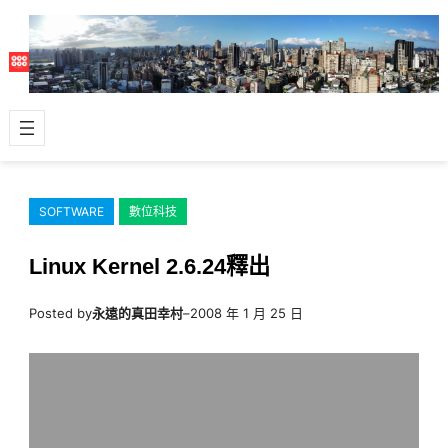
跳
至
主
要
內
容
SOFTWARE
數位科技
Linux Kernel 2.6.24釋出
Posted by
永遠的真田幸村
–
2008 年 1 月 25 日