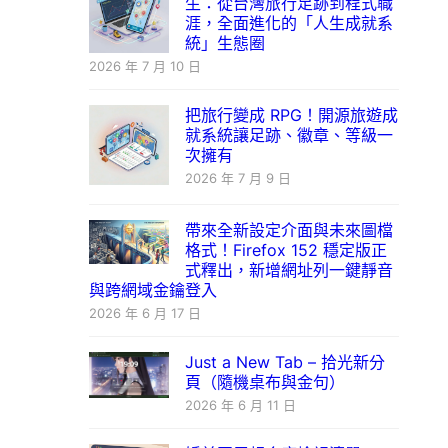
生：從台灣旅行足跡到程式職
涯，全面進化的「人生成就系
統」生態圈
2026 年 7 月 10 日
把旅行變成 RPG！開源旅遊成
就系統讓足跡、徽章、等級一
次擁有
2026 年 7 月 9 日
帶來全新設定介面與未來圖檔
格式！Firefox 152 穩定版正
式釋出，新增網址列一鍵靜音
與跨網域金鑰登入
2026 年 6 月 17 日
Just a New Tab – 拾光新分
頁（隨機桌布與金句）
2026 年 6 月 11 日