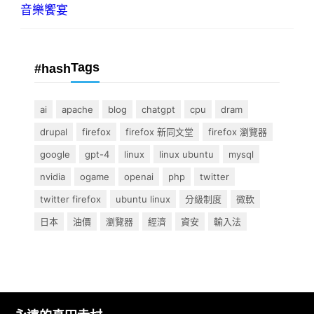
音樂饗宴
Tags
#hash
ai
apache
blog
chatgpt
cpu
dram
drupal
firefox
firefox 新同文堂
firefox 瀏覽器
google
gpt-4
linux
linux ubuntu
mysql
nvidia
ogame
openai
php
twitter
twitter firefox
ubuntu linux
分級制度
微軟
日本
油價
瀏覽器
經濟
資安
輸入法