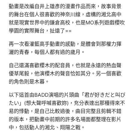
動畫是改編自井上雄彥的漫畫作品而來，故事背景
的舞台在個人很喜歡的神奈川線，虛構的湘北高中
就是現實世界中的鎌倉高校，也是MO系列遊戲櫻吹
學園的實際舞台，扯遠了==
再一次看灌籃高手動畫的感動，是體會到那權力揮
灑的青春，每個人都有過的歲月。
自己還滿喜歡櫻木的配音員，也就是永遠的熱血聲
優草尾毅，他演櫻木的聲音恰如其分。另一個喜歡
的角色則是木暮。
以下這首由BADD演唱的片頭曲「君が好きだと叫び
たい」(想大聲呼喊喜歡妳)，充分表達出那種得來不
易的悸動，是自己比較過後，曲目完整且剪輯不錯
的版本，把動畫中前期的許多名場面都整理在影片
中，包括動人的湘北、翔陽之戰。