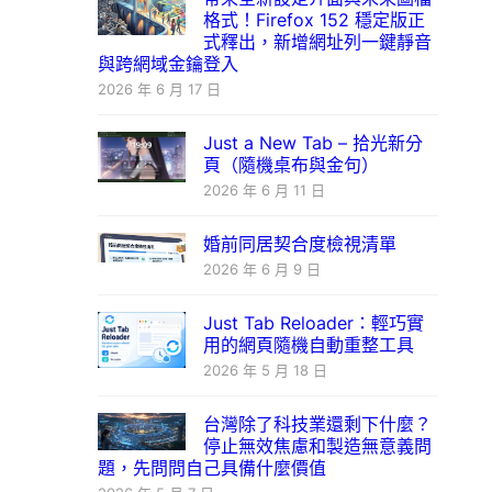
格式！Firefox 152 穩定版正
式釋出，新增網址列一鍵靜音
與跨網域金鑰登入
2026 年 6 月 17 日
Just a New Tab – 拾光新分
頁（隨機桌布與金句）
2026 年 6 月 11 日
婚前同居契合度檢視清單
2026 年 6 月 9 日
Just Tab Reloader：輕巧實
用的網頁隨機自動重整工具
2026 年 5 月 18 日
台灣除了科技業還剩下什麼？
停止無效焦慮和製造無意義問
題，先問問自己具備什麼價值