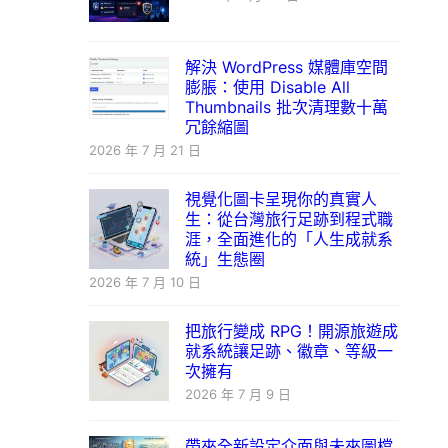
解決 WordPress 媒體庫空間
膨脹：使用 Disable All
Thumbnails 批次清理數十萬
冗餘縮圖
2026 年 7 月 21 日
視覺化圖卡呈現你的真實人
生：從台灣旅行足跡到程式職
涯，全面進化的「人生成就系
統」生態圈
2026 年 7 月 10 日
把旅行變成 RPG！開源旅遊成
就系統讓足跡、徽章、等級一
次擁有
2026 年 7 月 9 日
帶來全新設定介面與未來圖檔