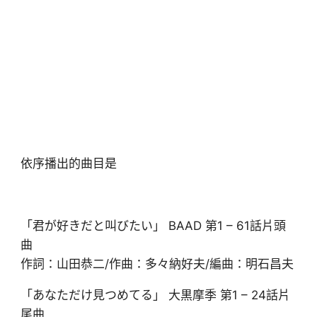
依序播出的曲目是
「君が好きだと叫びたい」 BAAD 第1 – 61話片頭
曲
作詞：山田恭二/作曲：多々納好夫/編曲：明石昌夫
「あなただけ見つめてる」 大黒摩季 第1 – 24話片
尾曲