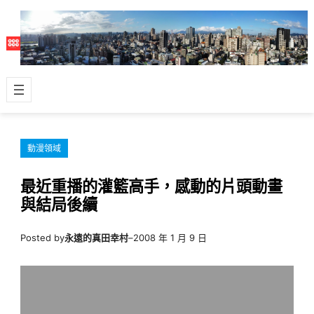
跳
至
主
要
內
容
動漫領域
最近重播的灌籃高手，感動的片頭動畫
與結局後續
Posted by
永遠的真田幸村
–
2008 年 1 月 9 日