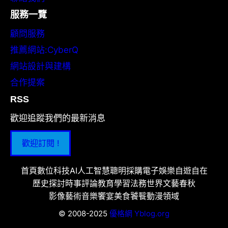
服務一覽
顧問服務
推薦網站:CyberQ
網站設計與建構
合作提案
RSS
歡迎追蹤我們的最新消息
歡迎訂閱 !
首頁
數位科技
AI人工智慧
聰明採購
電子娛樂
自遊自在
歷史探討
時事評論
教育學習
法務世界
文藝春秋
影像藝術
音樂饗宴
美食饕餮
動漫領域
© 2008-2025
優格網 Yblog.org