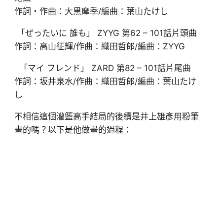
作詞・作曲：大黒摩季/編曲：葉山たけし
「ぜったいに 誰も」 ZYYG 第62 – 101話片頭曲
作詞：高山征輝/作曲：織田哲郎/編曲：ZYYG
「マイ フレンド」 ZARD 第82 – 101話片尾曲
作詞：坂井泉水/作曲：織田哲郎/編曲：葉山たけ
し
不相信這個灌籃高手結局的後續是井上雄彥用粉筆
畫的嗎？以下是他做畫的過程：