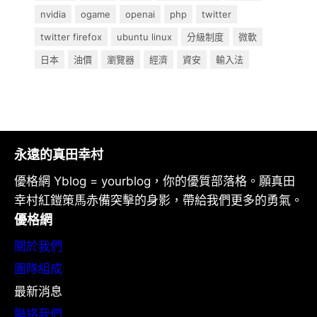
nvidia
ogame
openai
php
twitter
twitter firefox
ubuntu linux
分級制度
微軟
日本
油價
瀏覽器
經濟
資安
輸入法
永遠的真田幸村
優格網 Yblog = yourblog，你的優質部落格。願真田
幸村紅鎧策馬赤備突擊的身影，帶給我們更多的勇氣。
優格網
關於我們
團隊組成
最新消息
聯絡我們